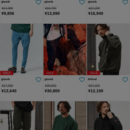
glamb
glamb
glamb
¥
14,080
¥
18,700
¥
24,200
¥
9,856
¥
13,090
¥
16,940
SALE
SALE
SALE
glamb
glamb
felkod
¥
17,050
¥
38,500
¥
24,200
¥
13,640
¥
30,800
¥
12,100