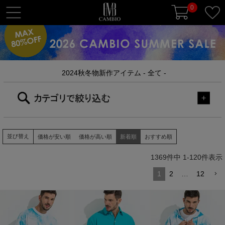
0
t
o
g
g
l
2024秋冬物新作アイテム - 全て -
e
n
a
v
i
g
並び替え
価格が安い順
価格が高い順
新着順
おすすめ順
a
1369
件中
1
-
120
件表示
t
i
1
2
…
12
o
n