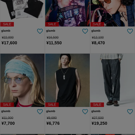
SALE
SALE
SALE
glamb
glamb
glamb
¥
22,000
¥
16,500
¥
12,100
¥
17,600
¥
11,550
¥
8,470
SALE
SALE
SALE
glamb
glamb
glamb
¥
11,000
¥
9,680
¥
27,500
¥
7,700
¥
6,776
¥
19,250