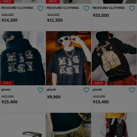
SALE
SALE
RESOUND CLOTHING
RESOUND CLOTHING
RESOUND CLOTHING
¥
28,600
¥
16,500
¥
33,000
¥
14,300
¥
11,550
SALE
SALE
glamb
glamb
glamb
¥
22,000
¥
9,900
¥
22,000
¥
15,400
¥
15,400