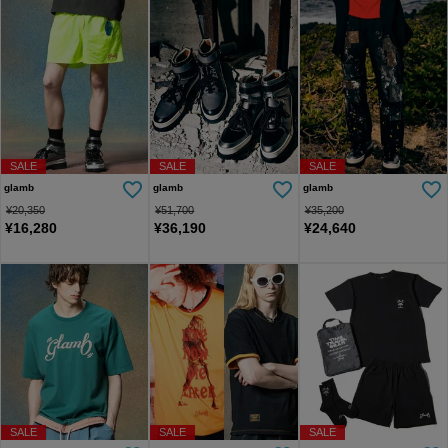
SALE
SALE
SALE
glamb
glamb
glamb
¥
20,350
¥
51,700
¥
35,200
¥
16,280
¥
36,190
¥
24,640
SALE
SALE
SALE