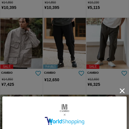
¥
14,850
¥
14,850
¥
10,230
¥
10,395
¥
10,395
¥
5,115
SALE
SALE
予約商品
CAMBIO
CAMBIO
CAMBIO
¥
14,850
¥
12,650
¥
12,650
¥
7,425
¥
6,325