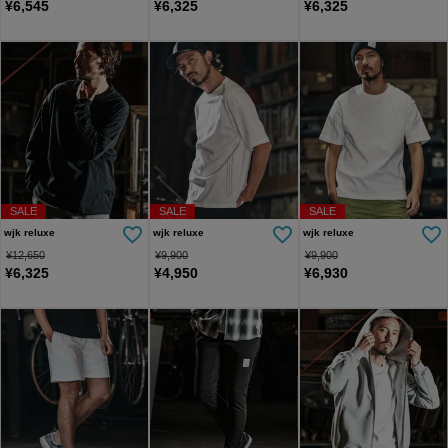
¥
6,545
¥
6,325
¥
6,325
SALE
SALE
SALE
wjk reluxe
wjk reluxe
wjk reluxe
¥
12,650
¥
9,900
¥
9,900
¥
6,325
¥
4,950
¥
6,930