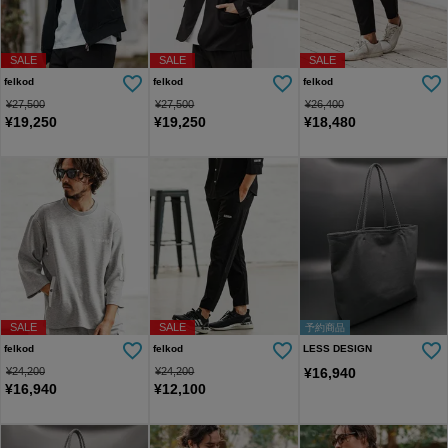
SALE
SALE
SALE
felkod
felkod
felkod
¥
27,500
¥
27,500
¥
26,400
¥
19,250
¥
19,250
¥
18,480
SALE
SALE
予約商品
felkod
felkod
LESS DESIGN
¥
24,200
¥
24,200
¥
16,940
¥
16,940
¥
12,100