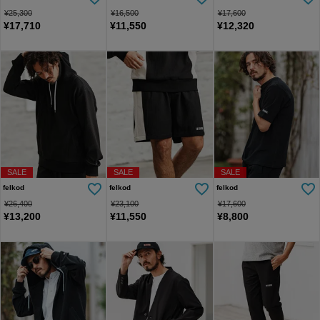
¥
25,300
¥
16,500
¥
17,600
¥
17,710
¥
11,550
¥
12,320
SALE
SALE
SALE
felkod
felkod
felkod
¥
26,400
¥
23,100
¥
17,600
¥
13,200
¥
11,550
¥
8,800