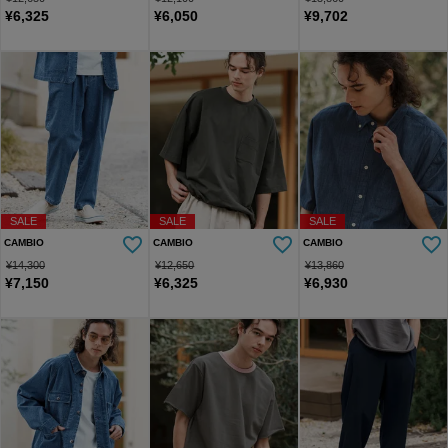
¥
6,325
¥
6,050
¥
9,702
SALE
SALE
SALE
CAMBIO
CAMBIO
CAMBIO
¥
14,300
¥
12,650
¥
13,860
¥
7,150
¥
6,325
¥
6,930