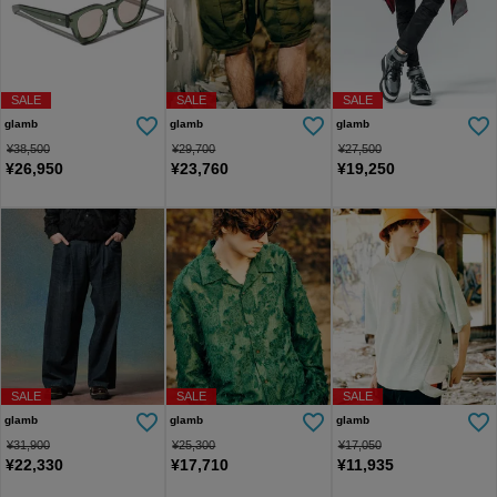
SALE
SALE
SALE
glamb
glamb
glamb
¥
38,500
¥
29,700
¥
27,500
¥
26,950
¥
23,760
¥
19,250
SALE
SALE
SALE
glamb
glamb
glamb
¥
31,900
¥
25,300
¥
17,050
¥
22,330
¥
17,710
¥
11,935