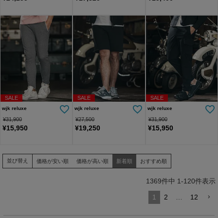
SALE
SALE
SALE
wjk reluxe
wjk reluxe
wjk reluxe
¥
31,900
¥
27,500
¥
31,900
¥
15,950
¥
19,250
¥
15,950
並び替え
価格が安い順
価格が高い順
新着順
おすすめ順
1369
件中
1
-
120
件表示
1
2
…
12