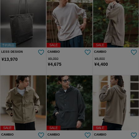
SALE
SALE
予約商品
LESS DESIGN
CAMBIO
CAMBIO
¥
13,970
¥
9,350
¥
8,800
¥
4,675
¥
4,400
SALE
SALE
SALE
CAMBIO
CAMBIO
CAMBIO