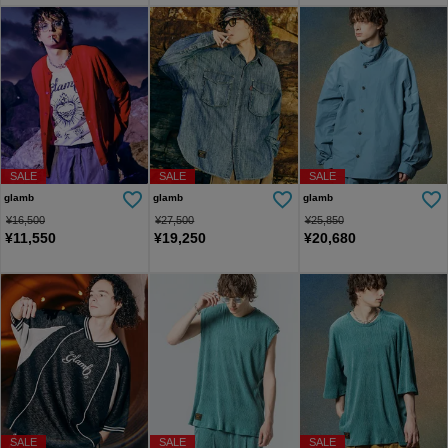
SALE
SALE
SALE
glamb
glamb
glamb
¥
16,500
¥
27,500
¥
25,850
¥
11,550
¥
19,250
¥
20,680
SALE
SALE
SALE