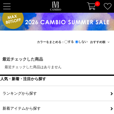
0
t
o
g
g
l
e
する
しない
カラーをまとめる：
n
a
v
最近チェックした商品
i
最近チェックした商品はありません
g
a
人気・新着・注目から探す
t
i
o
ランキングから探す
n
新着アイテムから探す