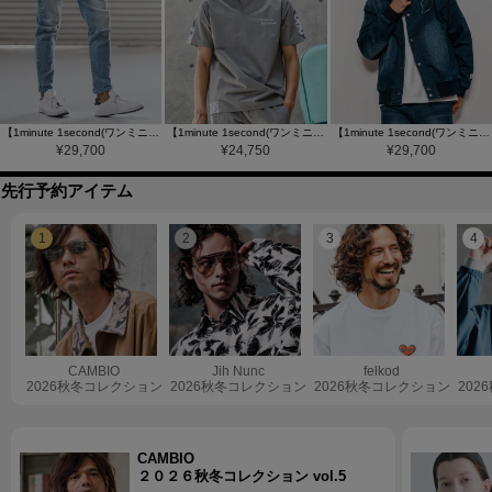
【1minute 1second(ワンミニットワンセカンド)】【予約販売サイズ・カラーにより納期異なる】heart patched denim skinny pants デニムイージーパンツ(1M25F050)
【1minute 1second(ワンミニットワンセカンド)】nylon x knit line polo shirt ポロシャツ(1M26N030)
【1minute 1second(ワンミニットワンセカンド)】【予約販売11月上旬～中旬入荷】heart patch knit denim hooded parka ニットデニムパーカー (1M26A150)
¥
29,700
¥
24,750
¥
29,700
先行予約アイテム
1
2
3
4
CAMBIO
Jih Nunc
felkod
2026秋冬コレクション
2026秋冬コレクション
2026秋冬コレクション
202
CAMBIO
２０２６秋冬コレクション vol.5