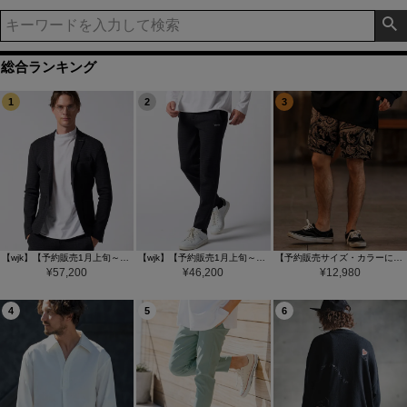
総合ランキング
1
2
3
【wjk】【予約販売1月上旬～中旬入荷】function knit jacket(jacquard check) ニットジャケット(207 mw08j)
【wjk】【予約販売1月上旬～中旬入荷】function knit easy slacks(jacquard check) ニットイージーパンツ(504 mw08j)
【予約販売サイズ・カラーにより納期異なる】【CAMBIO(カンビオ)】Gobelin Short Pants ショートパンツ(CAM25SS-002)
¥
57,200
¥
46,200
¥
12,980
4
5
6