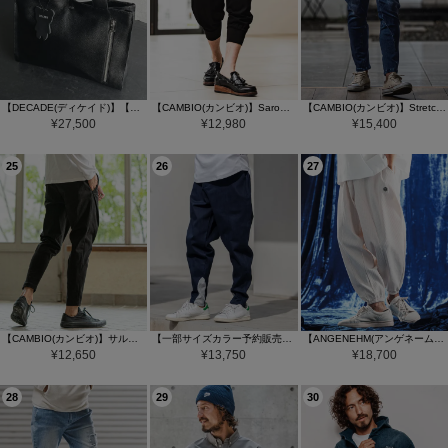
【DECADE(ディケイド)】【予約販売カラーにより納期異なる】Water Proof Cow Lether Middle Tote Bag トートバッグ(DCD-01320)
【CAMBIO(カンビオ)】Sarouel Cropped Jogger Pants ジョガーパンツ(S68826cmb)
【CAMBIO(カンビオ)】Stretch Denim Oval Rib Sarouel Tight Fit Pants サルエルデニムパンツ(A72926cmb)
¥
27,500
¥
12,980
¥
15,400
25
26
27
【CAMBIO(カンビオ)】サルエルテーパードパンツ
【一部サイズカラー予約販売9月中旬～下旬入荷】【CAMBIO(カンビオ)】ツイル裾リブテーパードパンツ(HLCM0230)
【ANGENEHM(アンゲネーム)】Tricot Waffle Wide Balloon Joggers バルーンジョガーパンツ(AG06-016scg)
¥
12,650
¥
13,750
¥
18,700
28
29
30