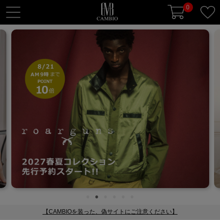
0
t
o
g
g
l
e
n
a
v
i
g
a
t
i
o
n
【CAMBIOを装った、偽サイトにご注意ください】