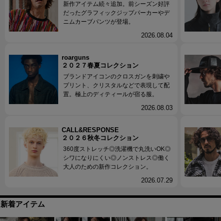
新作アイテム続々追加。前シーズン好評
だったグラフィックジップパーカーやデ
ニムカーブパンツが登場。
2026.08.04
roarguns
２０２７春夏コレクション
ブランドアイコンのクロスガンを刺繍や
プリント、クリスタルなどで表現して配
置。極上のディティールが宿る服。
2026.08.03
CALL&RESPONSE
２０２６秋冬コレクション
360度ストレッチ◎洗濯機で丸洗いOK◎
シワになりにくい◎ノンストレス◎働く
大人のための新作コレクション。
2026.07.29
新着アイテム