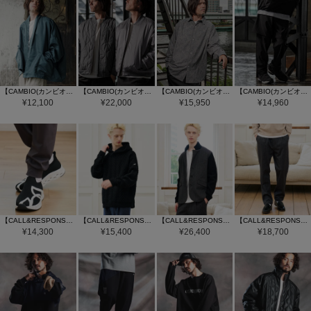
【CAMBIO(カンビオ)】【予約販売9月中旬～下旬入荷】ショートガウンカーディガン(BP-BFA0139)
【CAMBIO(カンビオ)】【予約販売10月下旬～11月上旬入荷】リバーシブルミリタリージャケット(BP-BFA0124)
【CAMBIO(カンビオ)】【予約販売9月中旬～下旬入荷】ペイズリー×コーデュロイシャツ(BP-BFA0125)
【CAMBIO(カンビオ)】【予約販売10月上旬～中旬入荷】フェイクレイヤードアクティブパンツ(BP-BFA0131)
¥
12,100
¥
22,000
¥
15,950
¥
14,960
【CALL&RESPONSE(コールアンドレスポンス)】【予約販売8月下旬～9月上旬入荷】 無重力ｼｭｰｽﾞ(260-1782-01)
【CALL&RESPONSE(コールアンドレスポンス)】【予約販売10月下旬～11月上旬入荷】 ﾍﾘﾝﾎﾞｰﾝﾌﾟﾙﾊﾟｰｶｰ ｻｲｾﾝﾀｸ(264-1443-19)
【CALL&RESPONSE(コールアンドレスポンス)】【予約販売11月上旬～中旬入荷】 袖ﾆｯﾄﾄﾞｯｷﾝｸﾞｼﾞｬｹｯﾄ ﾍﾘﾝﾎﾞｰﾝ柄(264-1101-01)
【CALL&RESPONSE(コールアンドレスポンス)】【予約販売11月上旬～中旬入荷】 ﾛﾝｸﾞﾊﾟﾝﾂ ﾍﾘﾝﾎﾞｰﾝ柄(264-1551-07)
¥
14,300
¥
15,400
¥
26,400
¥
18,700