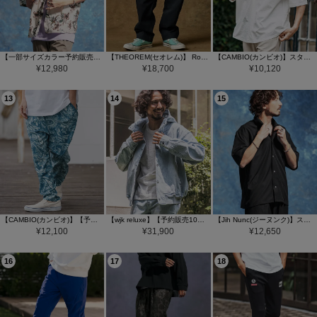
【一部サイズカラー予約販売9月上旬～中旬入荷】【Jih Nunc(ジーヌンク)】フラワー総柄プリントオーバーサイズシャツ(JIH-R1172)
【THEOREM(セオレム)】 Routine Hard Work Pants ワークパンツ(TRM24-P008S)
【CAMBIO(カンビオ)】スタンドスキッパープルオーバーシャツ
¥
12,980
¥
18,700
¥
10,120
13
14
15
【CAMBIO(カンビオ)】【予約販売サイズ・カラーにより納期異なる】Lightweight Fabric Classic Paisley Balloon Pants バルーンパンツ(CAM26SS-016)
【wjk reluxe】【予約販売10月下旬～11月上旬入荷】 Denim Hoodie デニムパーカー(WR26W-18)
【Jih Nunc(ジーヌンク)】ストレッチルーズシルエットハーフスリーブシャツ(JIH-R1176)
¥
12,100
¥
31,900
¥
12,650
16
17
18