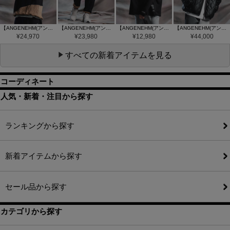
【ANGENEHM(アンゲネーム)】【予約販売9月下旬～10月上旬入荷】Cardboard Knit Jacquard-Blocked Hoodie プルオーバーパーカー(AG07-019acg)
【ANGENEHM(アンゲネーム)】【予約販売9月下旬～10月上旬入荷】Cardboard Knit Jacquard-Blocked Joggers ジョガーパンツ(AG07-020acg)
【ANGENEHM(アンゲネーム)】【予約販売8月下旬～9月上旬入荷】Interlock Fabric Long Sleeve Tshirt ロングスリーブTシャツ(AG07-031acg)
【ANGENEHM(アンゲネーム)】【予約販売10月上旬～中旬入荷】Synthetic Leather Wave-Quilted Padded Jacket シンセティックレザースタンドジャケット(AG07-015acg)
¥
24,970
¥
23,980
¥
12,980
¥
44,000
すべての新着アイテムを見る
コーディネート
人気・新着・注目から探す
ランキングから探す
新着アイテムから探す
セール品から探す
カテゴリから探す