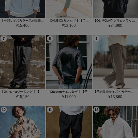
【一部サイズカラー予約販売9月中旬～下旬入荷】【Magine(マージン)】Skipper & pullover design 3-4 Sleeve shirt シャツ(MGN-241-2-017)
【CAMBIO(カンビオ)】【予約販売カラー・サイズにより納期異なる】 オールラウンドストレッチテーパードパンツ(BP-BFS0086)
【GLIMCLAP(グリムクラップ)】【予約販売8月下旬～9月上旬入荷】Retro Embroidered Knit Cardigan ニットカーディガン(211-013-gla-cg)
¥
15,400
¥
12,100
¥
34,980
7
8
9
【Jih Nunc(ジーヌンク)】【予約販売10月中旬～下旬入荷】 ツイードワイドバルーンパンツ(JIH-R1212)
【Chester(チェスター)】【予約販売サイズ・カラーにより納期異なる】グランジハート バックプリント Tシャツ(10014)
【予約販売サイズ・カラーにより納期異なる】【CAMBIO(カンビオ)】ストライプワイドスラックスパンツ(BP-BES0046)
¥
15,180
¥
11,000
¥
13,860
10
11
12