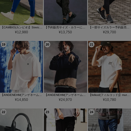
【CAMBIO(カンビオ)】Stretch Nylon Tapered Easy Pants テーパードイージーパンツ(S61026cmb)
【予約販売サイズ・カラーにより納期異なる】【Jih Nunc(ジーヌンク)】フラワー総柄タックリブパンツ(JIH-R1099)
【一部サイズカラー予約販売10月上旬～中旬入荷】【felkod(フィルコッド)】muta x ACANTHUS Collaboration Cardboard Knit Pants イージーパンツ(F26S200)
¥
12,980
¥
13,750
¥
29,700
19
20
21
【ANGENEHM(アンゲネーム)】Tricot Waffle Jersey T-shirt ワッフルTシャツ(AG06-014scg)
【ANGENEHM(アンゲネーム)】【予約販売9月下旬～10月上旬入荷】Cardboard Knit Jacquard-Blocked Hoodie プルオーバーパーカー(AG07-019acg)
【felkod(フィルコッド)】muta x ACANTHUS Collaboration Tee Tシャツ(F26S210)
¥
14,850
¥
24,970
¥
10,780
22
23
24