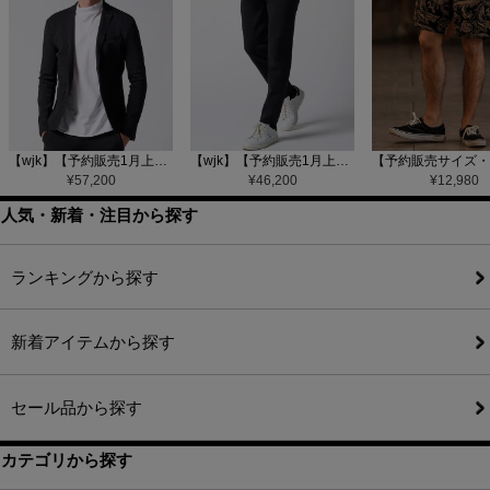
【wjk】【予約販売1月上旬～中旬入荷】function knit jacket(jacquard check) ニットジャケット(207 mw08j)
【wjk】【予約販売1月上旬～中旬入荷】function knit easy slacks(jacquard check) ニットイージーパンツ(504 mw08j)
¥
57,200
¥
46,200
¥
12,980
人気・新着・注目から探す
ランキングから探す
新着アイテムから探す
セール品から探す
カテゴリから探す