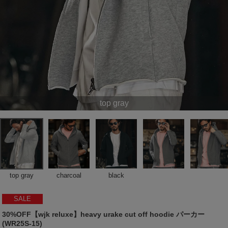
top gray
top gray
charcoal
black
SALE
30%OFF【wjk reluxe】heavy urake cut off hoodie パーカー
(WR25S-15)