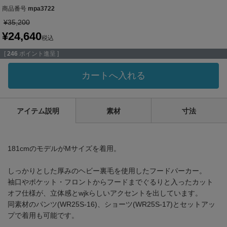
商品番号
mpa3722
¥
35,200
¥
24,640
税込
[
246
ポイント進呈 ]
カートへ入れる
アイテム説明
素材
寸法
181cmのモデルがMサイズを着用。
しっかりとした厚みのヘビー裏毛を使用したフードパーカー。
袖口やポケット・フロントからフードまでぐるりと入ったカット
オフ仕様が、立体感とwjkらしいアクセントを出しています。
同素材のパンツ(WR25S-16)、ショーツ(WR25S-17)とセットアッ
プで着用も可能です。