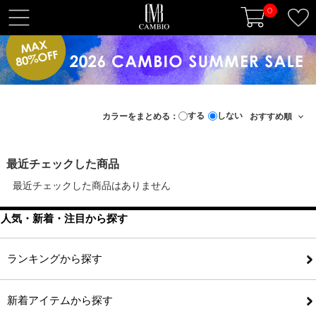
0
t
o
g
g
l
e
する
しない
カラーをまとめる：
n
a
v
最近チェックした商品
i
最近チェックした商品はありません
g
a
人気・新着・注目から探す
t
i
o
ランキングから探す
n
新着アイテムから探す