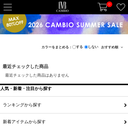
0
t
o
g
g
l
e
する
しない
カラーをまとめる：
n
a
v
最近チェックした商品
i
最近チェックした商品はありません
g
a
人気・新着・注目から探す
t
i
o
ランキングから探す
n
新着アイテムから探す