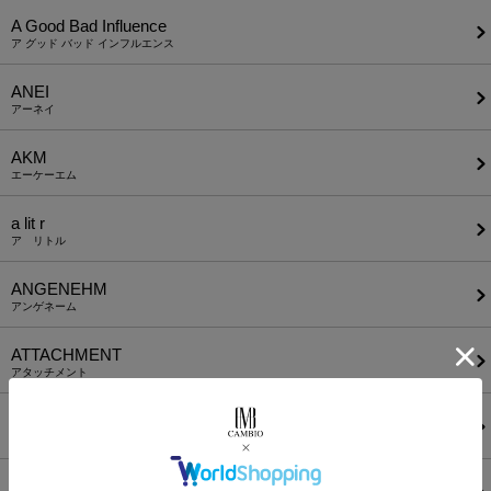
A Good Bad Influence
ア グッド バッド インフルエンス
ANEI
アーネイ
AKM
エーケーエム
a lit r
ア リトル
ANGENEHM
アンゲネーム
ATTACHMENT
アタッチメント
AUI NITE
アウィナイト
BODYSONG.