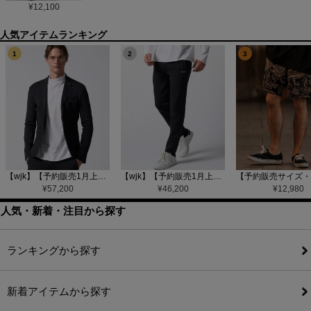
¥
12,100
1
2
3
【wjk】【予約販売1月上旬～中旬入荷】function knit jacket(jacquard check) ニットジャケット(207 mw08j)
【wjk】【予約販売1月上旬～中旬入荷】function knit easy slacks(jacquard check) ニットイージーパンツ(504 mw08j)
¥
57,200
¥
46,200
¥
12,980
人気・新着・注目から探す
ランキングから探す
新着アイテムから探す