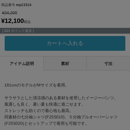
商品番号
mp13314
¥
24,200
¥
12,100
税込
[
121
ポイント進呈 ]
カートへ入れる
アイテム説明
素材
寸法
181cmのモデルがMサイズを着用。
サラサラとした清涼感のある素材を使用したイージーパンツ。
風通しも良く、暑い夏も快適に過ごせます。
ストレッチも効くので着心地も最高。
同素材の七分袖シャツ(F25S010)、５分袖プルオーバーシャツ
(F25S020)とセットアップで着用も可能です。