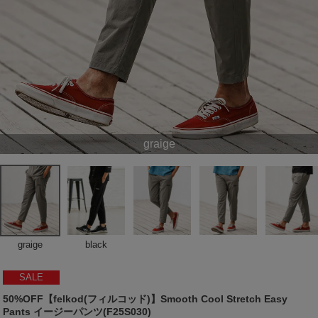
graige
graige
black
SALE
50%OFF【felkod(フィルコッド)】Smooth Cool Stretch Easy
Pants イージーパンツ(F25S030)