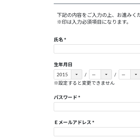
下記の内容をご入力の上、お進みく
※印は入力必須項目になります。
氏名
(
必
須
生年月日
)
※設定すると変更できません
パスワード
(
必
須
Ｅメールアドレス
)
(
必