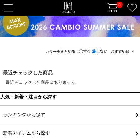
0
t
o
g
g
l
e
する
しない
カラーをまとめる：
n
a
v
最近チェックした商品
i
最近チェックした商品はありません
g
a
人気・新着・注目から探す
t
i
o
ランキングから探す
n
新着アイテムから探す