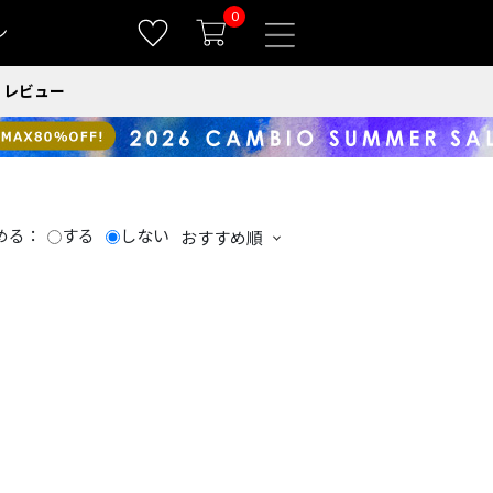
0
ン
レビュー
める：
する
しない