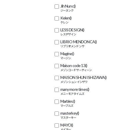
Jih Nunc
()
Kelen
()
LESS DESIGN
()
LIBRIO MENDONCA
()
Magine
()
Maison code 13
()
MAISON SHUN ISHIZAWA
()
many more times
()
Marbles
()
masterkey
()
MAYO
()