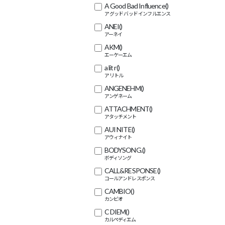
A Good Bad Influence
()
ANEI
()
AKM
()
a lit r
()
ANGENEHM
()
ATTACHMENT
()
AUI NITE
()
BODYSONG.
()
CALL&RESPONSE
()
CAMBIO
()
C DIEM
()