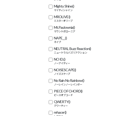
Mighty Shine
()
MROLIVE
()
Mt.Paulownia
()
NAPE__
()
NEUTRAL Buzz Reaction
()
NO ID.
()
NOISESCAPE
()
No Rain No Rainbow
()
PIECE OF CHORD
()
QWERTY
()
rehacer
()