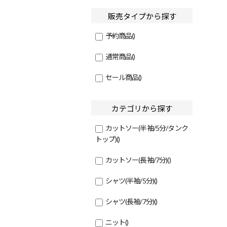
販売タイプから探す
予約商品
()
通常商品
()
セール商品
()
カテゴリから探す
カットソー(半袖/5分/タンク
トップ)
()
カットソー(長袖/7分)
()
シャツ(半袖/5分)
()
シャツ(長袖/7分)
()
ニット
()