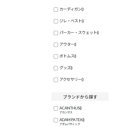
カーディガン
()
ジレ・ベスト
()
パーカー・スウェット
()
アウター
()
ボトムス
()
グッズ
()
アクセサリー
()
ブランドから探す
ACANTHUS
()
ADAM PATEK
()