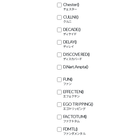
Chester
()
CULLNI
()
DECADE
()
DELAY
()
DISCOVERED
()
D.Nart.Ampta
()
FUN
()
EFFECTEN
()
EGO TRIPPING
()
FACTOTUM
()
FDMTL
()