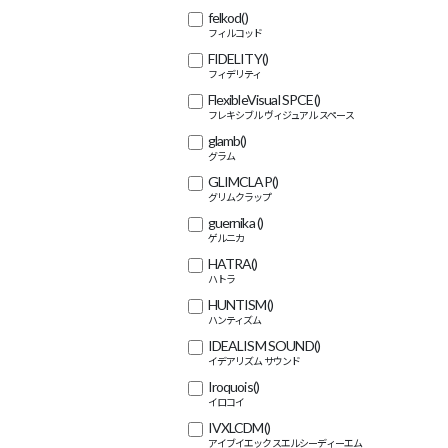
felkod
()
FIDELITY
()
FlexibleVisual SPCE
()
glamb
()
GLIMCLAP
()
guernika
()
HATRA
()
HUNTISM
()
IDEALISM SOUND
()
Iroquois
()
IVXLCDM
()