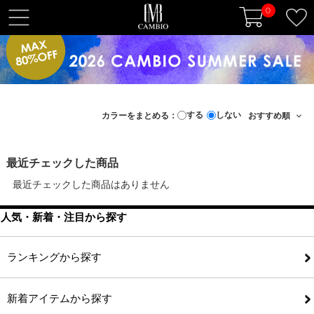
0
t
o
g
g
l
e
する
しない
カラーをまとめる：
n
a
v
最近チェックした商品
i
最近チェックした商品はありません
g
a
人気・新着・注目から探す
t
i
o
ランキングから探す
n
新着アイテムから探す