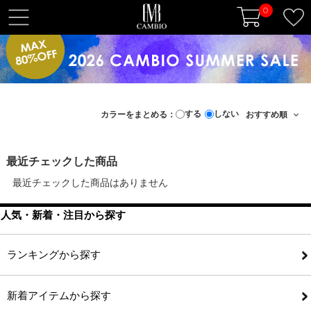
0
t
o
g
g
l
e
する
しない
カラーをまとめる：
n
a
v
最近チェックした商品
i
最近チェックした商品はありません
g
a
人気・新着・注目から探す
t
i
o
ランキングから探す
n
新着アイテムから探す