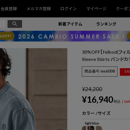
会員登録
メルマガ登録
ログイン
マイページ
クーポ
新着アイテム
ランキング
30%OFF【felkod(フィルコ
Sleeve Shirts バンド
商品番号
ms6008
SA
¥
24,200
¥
16,940
税込
[
169
カラー
サイズ
light blue