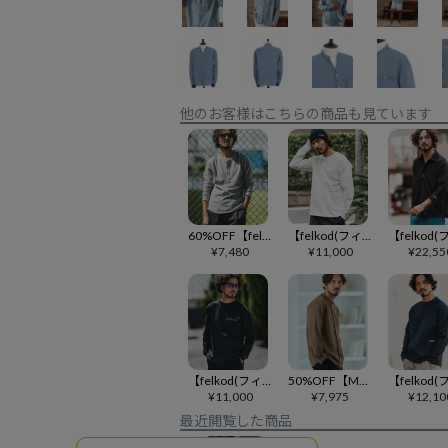
他のお客様はこちらの商品も見ています
60%OFF【felkod(フィルコッド)】Neon Color Tape Waffle Henley Neck Long Sleeve Cut sew ヘンリーネックカットソー(F23F130)
【felkod(フィルコッド)】Barcode Embroidery Slab Long Sleeve Cut sew ロングスリーブカットソー(F26S240)
¥
7,480
¥
11,000
¥
22,55
【felkod(フィルコッド)】 Print Long Sleeve Tee ロングスリーブカットソー(F25A320)
50%OFF【Magine(マージン)】Mao-collar Fly Front Long Sleeve Shirt シャツ(MGN-242-032)
¥
11,000
¥
7,975
¥
12,10
最近閲覧した商品