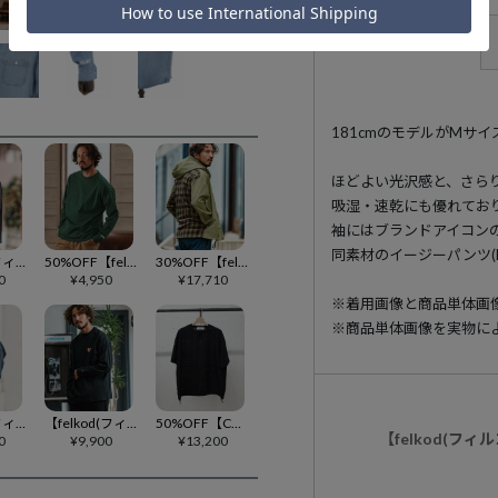
アイテム説明
181cmのモデルがMサ
ほどよい光沢感と、さら
吸湿・速乾にも優れてお
袖にはブランドアイコン
同素材のイージーパンツ(F
【felkod(フィルコッド)】Waffle Mesh Tuck Shirts シャツ(F26S070)
50%OFF【felkod(フィルコッド)】Dry touch Relax Silhouette Long Sleeve Cut sew カットソー(F25S220)
30%OFF【felkod(フィルコッド)】Flannel Check ×Ripstop Combination Hooded Shirts フーデッドシャツ(F24F050)
0
¥
4,950
¥
17,710
※着用画像と商品単体画
※商品単体画像を実物に
【felkod(フィルコッド)】Double Embroidery Long Sleeve Tee カットソー(F25A280)
【felkod(フィルコッド)】Heart Print Tough Long Sleeve Tee ロングスリーブカットソー(F25F280)
50%OFF【CULLNI(クルニ)】Sheer Tile Check Drawstring Short Sleeve Pullover ショートスリーブプルオーバー(26-SS-027B)
【felkod(フ
0
¥
9,900
¥
13,200