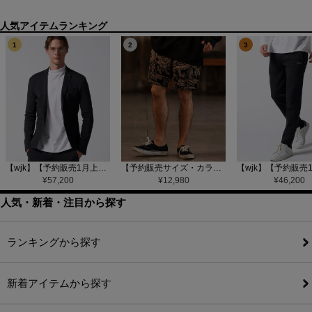
1
2
3
【wjk】【予約販売1月上旬～中旬入荷】function knit jacket(jacquard check) ニットジャケット(207 mw08j)
【予約販売サイズ・カラーにより納期異なる】【CAMBIO(カンビオ)】Gobelin Short Pants ショートパンツ(CAM25SS-002)
¥
57,200
¥
12,980
¥
46,200
人気・新着・注目から探す
ランキングから探す
新着アイテムから探す