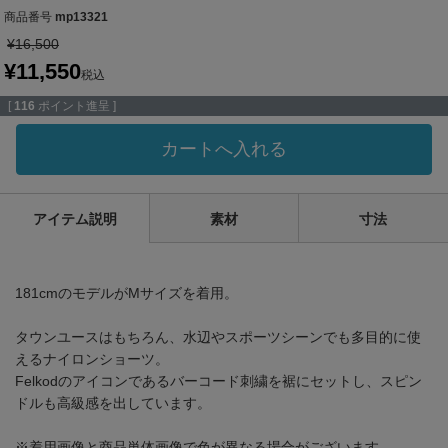
商品番号
mp13321
¥
16,500
¥
11,550
税込
[
116
ポイント進呈 ]
カートへ入れる
アイテム説明
素材
寸法
181cmのモデルがMサイズを着用。
タウンユースはもちろん、水辺やスポーツシーンでも多目的に使
えるナイロンショーツ。
Felkodのアイコンであるバーコード刺繍を裾にセットし、スピン
ドルも高級感を出しています。
※着用画像と商品単体画像で色が異なる場合がございます。