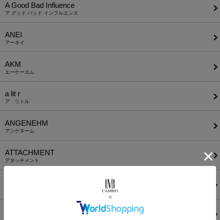
A Good Bad Influence
ア グッド バッド インフルエンス
ANEI
アーネイ
AKM
エーケーエム
a lit r
ア リトル
ANGENEHM
アンゲネーム
ATTACHMENT
アタッチメント
AUI NITE
アウィナイト
BODYSONG.
ボディソング