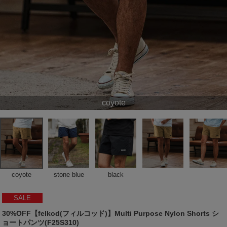
coyote
coyote
stone blue
black
SALE
30%OFF【felkod(フィルコッド)】Multi Purpose Nylon Shorts シ
ョートパンツ(F25S310)