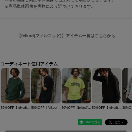
※商品単体画像を実物により近づけております。
【felkod(フィルコッド)】アイテム一覧はこちらから
コーディネート使用アイテム
50%OFF【felkod(フィルコッド)】Dry touch Relax Silhouette Long Sleeve Cut sew カットソー(F25S220)
50%OFF【felkod(フィルコッド)】Cotton Pile Cut sew Tシャツ(F25S160)
30%OFF【felkod(フィルコッド)】Dry touch Arch logo print Tee Tシャツ(F25S280)
50%OFF【felkod(フィルコッド)】Cord Jersey Parka パーカー(F25S170)