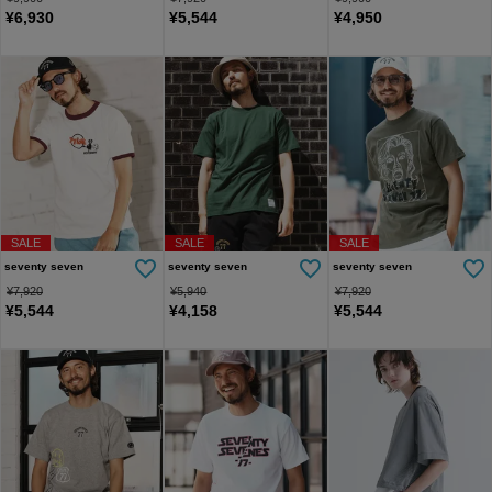
¥
6,930
¥
5,544
¥
4,950
SALE
SALE
SALE
seventy seven
seventy seven
seventy seven
¥
7,920
¥
5,940
¥
7,920
¥
5,544
¥
4,158
¥
5,544