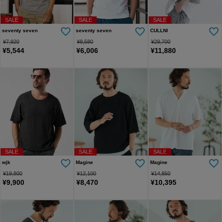
SALE
SALE
SALE
seventy seven
seventy seven
CULLNI
¥
7,920
¥
8,580
¥
29,700
¥
5,544
¥
6,006
¥
11,880
SALE
SALE
SALE
wjk
Magine
Magine
¥
19,800
¥
12,100
¥
14,850
¥
9,900
¥
8,470
¥
10,395