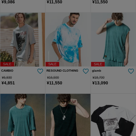
¥
9,086
¥
11,550
¥
11,550
SALE
SALE
SALE
CAMBIO
RESOUND CLOTHING
glamb
¥
6,930
¥
16,500
¥
18,700
¥
4,851
¥
11,550
¥
13,090