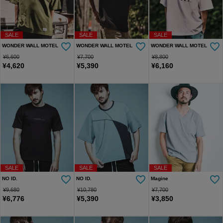
SALE
SALE
SALE
WONDER WALL MOTEL
WONDER WALL MOTEL
WONDER WALL MOTEL
¥
6,600
¥
7,700
¥
8,800
¥
4,620
¥
5,390
¥
6,160
SALE
SALE
SALE
NO ID.
NO ID.
Magine
¥
9,680
¥
10,780
¥
7,700
¥
6,776
¥
5,390
¥
3,850