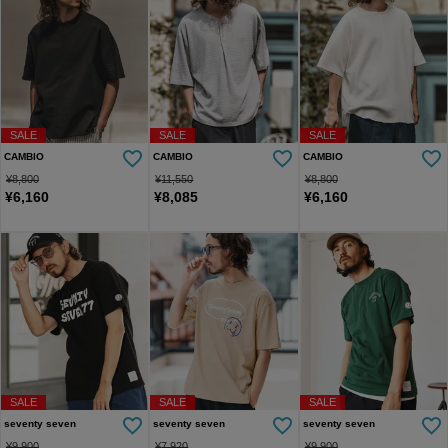
SALE
SALE
SALE
CAMBIO
CAMBIO
CAMBIO
¥
8,800
¥
11,550
¥
8,800
¥
6,160
¥
8,085
¥
6,160
SALE
SALE
SALE
seventy seven
seventy seven
seventy seven
¥
9,900
¥
7,920
¥
9,900