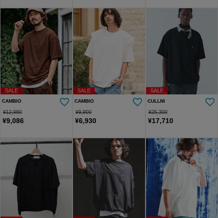
SALE
SALE
SALE
CAMBIO
CAMBIO
CULLNI
¥
12,980
¥
9,900
¥
25,300
¥
9,086
¥
6,930
¥
17,710