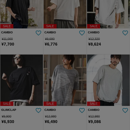
SALE
SALE
SALE
CAMBIO
CAMBIO
CAMBIO
¥
11,000
¥
9,680
¥
12,320
¥
7,700
¥
6,776
¥
8,624
SALE
SALE
SALE
GLIMCLAP
CAMBIO
CAMBIO
¥
9,900
¥
12,980
¥
12,980
¥
6,930
¥
6,490
¥
9,086