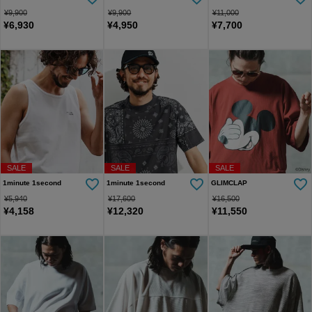
¥
9,900
¥
9,900
¥
11,000
¥
6,930
¥
4,950
¥
7,700
SALE
SALE
SALE
1minute 1second
1minute 1second
GLIMCLAP
¥
5,940
¥
17,600
¥
16,500
¥
4,158
¥
12,320
¥
11,550