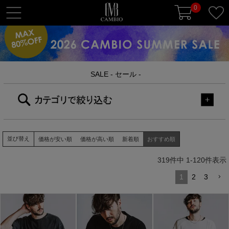
0
t
o
g
g
l
SALE - セール -
e
n
a
v
i
g
並び替え
価格が安い順
価格が高い順
新着順
おすすめ順
a
319
件中
1
-
120
件表示
t
i
1
2
3
o
n