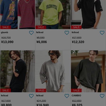
SALE
SALE
SALE
glamb
felkod
felkod
¥
18,700
¥
8,580
¥
17,600
¥
13,090
¥
6,006
¥
12,320
SALE
SALE
SALE
felkod
felkod
CAMBIO
¥
17,600
¥
24,200
¥
12,650
¥
8,800
¥
16,940
¥
6,325