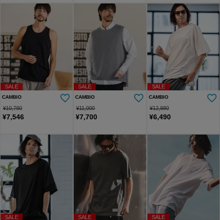
SALE
SALE
SALE
CAMBIO
CAMBIO
CAMBIO
¥
10,780
¥
11,000
¥
12,980
¥
7,546
¥
7,700
¥
6,490
SALE
SALE
SALE