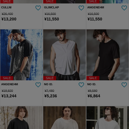
SALE
SALE
SALE
CULLNI
GLIMCLAP
ANGENEHM
¥
26,400
¥
16,500
¥
16,500
¥
13,200
¥
11,550
¥
11,550
SALE
SALE
SALE
ANGENEHM
NO ID.
NO ID.
¥
18,920
¥
7,480
¥
8,580
¥
13,244
¥
5,236
¥
6,864