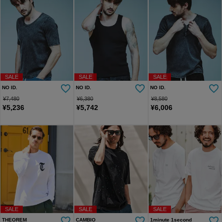
SALE
SALE
SALE
NO ID.
NO ID.
NO ID.
¥
7,480
¥
6,380
¥
8,580
¥
5,236
¥
5,742
¥
6,006
SALE
SALE
SALE
THEOREM
CAMBIO
1minute 1second