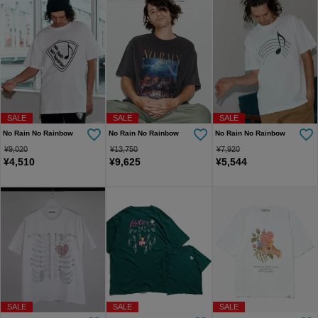
SALE
SALE
SALE
No Rain No Rainbow
No Rain No Rainbow
No Rain No Rainbow
¥
9,020
¥
13,750
¥
7,920
¥
4,510
¥
9,625
¥
5,544
SALE
SALE
SALE