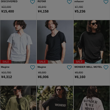
DISCOVERED
ROTAR
rehacer
¥
22,000
¥
5,940
¥
7,480
¥
15,400
¥
4,158
¥
5,236
SALE
SALE
SALE
Magine
Magine
WONDER WALL MOTEL
¥
10,780
¥
8,580
¥
8,800
¥
4,312
¥
6,006
¥
6,160