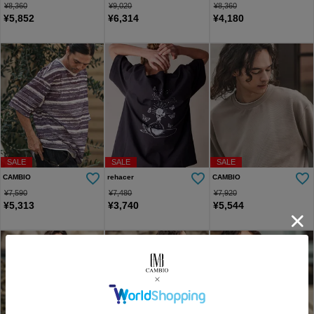
¥
8,360
¥
9,020
¥
8,360
¥
5,852
¥
6,314
¥
4,180
SALE
SALE
SALE
CAMBIO
rehacer
CAMBIO
¥
7,590
¥
7,480
¥
7,920
¥
5,313
¥
3,740
¥
5,544