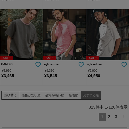
SALE
SALE
SALE
CAMBIO
wjk reluxe
wjk reluxe
¥
6,930
¥
9,350
¥
9,900
¥
3,465
¥
6,545
¥
4,950
並び替え
価格が安い順
価格が高い順
新着順
おすすめ順
319
件中
1
-
120
件表示
1
2
3