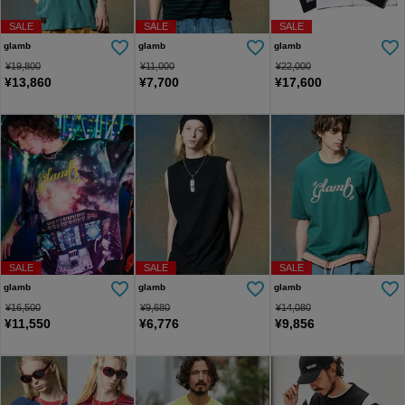
SALE
SALE
SALE
glamb
glamb
glamb
¥
19,800
¥
11,000
¥
22,000
¥
13,860
¥
7,700
¥
17,600
SALE
SALE
SALE
glamb
glamb
glamb
¥
16,500
¥
9,680
¥
14,080
¥
11,550
¥
6,776
¥
9,856