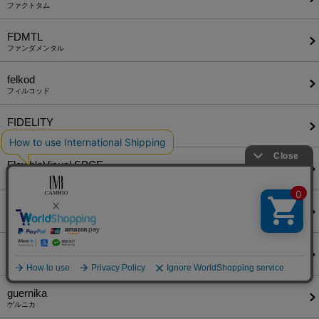
ファクトタム
FDMTL
ファンダメンタル
felkod
フィルコッド
FIDELITY
フィデリティ
FlexibleVisual SPCE
フレキシブル ヴィジュアル スペース
glamb
グラム
GLIMCLAP
グリムクラップ
guernika
ゲルニカ