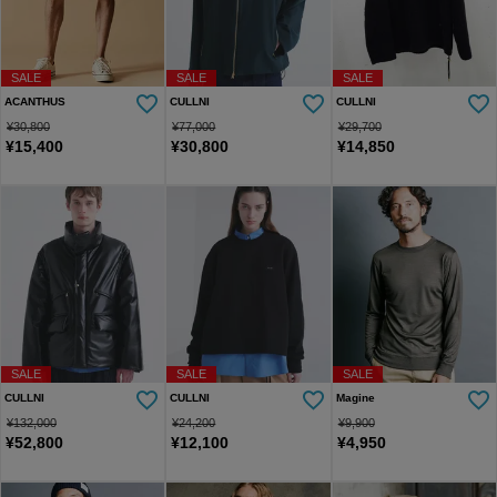
SALE
SALE
SALE
ACANTHUS
CULLNI
CULLNI
¥
30,800
¥
77,000
¥
29,700
¥
15,400
¥
30,800
¥
14,850
SALE
SALE
SALE
CULLNI
CULLNI
Magine
¥
132,000
¥
24,200
¥
9,900
¥
52,800
¥
12,100
¥
4,950