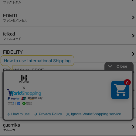
ファクトタム
FDMTL
ファンダメンタル
felkod
フィルコッド
FIDELITY
フィデリティ
FlexibleVisual SPCE
フレキシブル ヴィジュアル スペース
glamb
グラム
GLIMCLAP
グリムクラップ
guernika
ゲルニカ