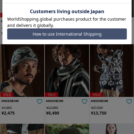
SALE
SALE
SALE
NO ID.
NO ID.
Jih Nunc
¥
12,980
¥
107,800
¥
9,020
¥
6,490
¥
53,900
¥
4,510
SALE
SALE
SALE
ANGENEHM
ANGENEHM
ANGENEHM
¥
4,950
¥
12,980
¥
27,500
¥
2,475
¥
6,490
¥
13,750