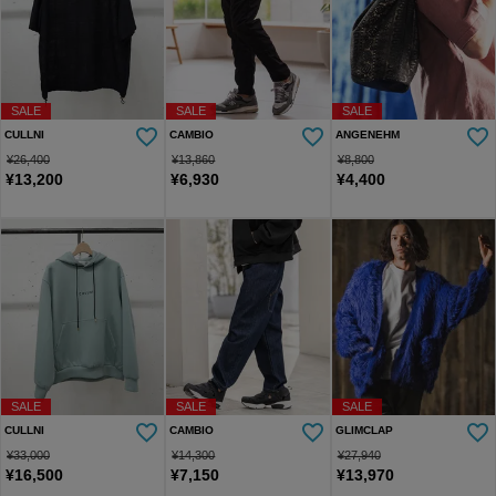
SALE
SALE
SALE
CULLNI
CAMBIO
ANGENEHM
¥
26,400
¥
13,860
¥
8,800
¥
13,200
¥
6,930
¥
4,400
SALE
SALE
SALE
CULLNI
CAMBIO
GLIMCLAP
¥
33,000
¥
14,300
¥
27,940
¥
16,500
¥
7,150
¥
13,970