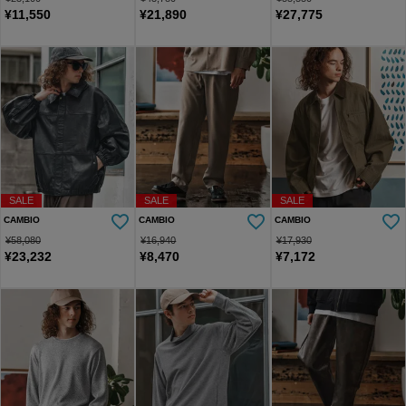
¥
11,550
¥
21,890
¥
27,775
SALE
SALE
SALE
CAMBIO
CAMBIO
CAMBIO
¥
58,080
¥
16,940
¥
17,930
¥
23,232
¥
8,470
¥
7,172