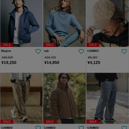
SALE
SALE
SALE
Magine
wjk
CAMBIO
¥
38,500
¥
29,700
¥
8,250
¥
19,250
¥
14,850
¥
4,125
SALE
SALE
SALE
CAMBIO
CAMBIO
CAMBIO