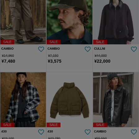
SALE
SALE
SALE
CAMBIO
CAMBIO
CULLNI
¥
14,960
¥
7,150
¥
44,000
¥
7,480
¥
3,575
¥
22,000
SALE
SALE
SALE
430
430
CAMBIO
¥
23,100
¥
43,780
¥
55,550