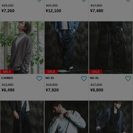
¥
18,150
¥
24,200
¥
14,960
¥
7,260
¥
12,100
¥
7,480
SALE
SALE
SALE
CAMBIO
NO ID.
NO ID.
¥
12,980
¥
19,800
¥
17,600
¥
6,490
¥
7,920
¥
8,800