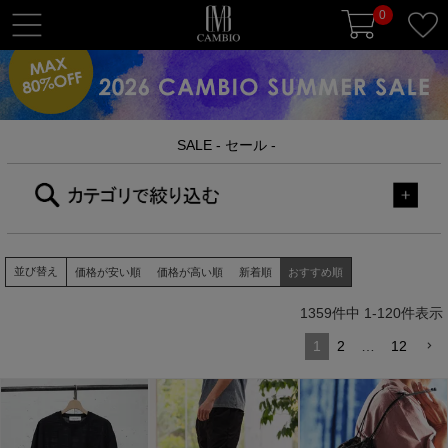
0
t
o
g
g
l
SALE - セール -
e
n
a
v
i
g
並び替え
価格が安い順
価格が高い順
新着順
おすすめ順
a
1359
件中
1
-
120
件表示
t
i
1
2
…
12
o
n