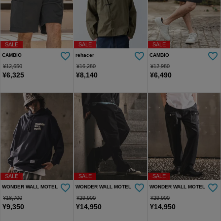
SALE
SALE
SALE
CAMBIO
rehacer
CAMBIO
¥
12,650
¥
16,280
¥
12,980
¥
6,325
¥
8,140
¥
6,490
SALE
SALE
SALE
WONDER WALL MOTEL
WONDER WALL MOTEL
WONDER WALL MOTEL
¥
18,700
¥
29,900
¥
29,900
¥
9,350
¥
14,950
¥
14,950