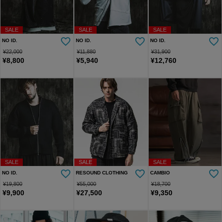
SALE
SALE
SALE
NO ID.
NO ID.
NO ID.
¥
22,000
¥
11,880
¥
31,900
¥
8,800
¥
5,940
¥
12,760
SALE
SALE
SALE
NO ID.
RESOUND CLOTHING
CAMBIO
¥
19,800
¥
55,000
¥
18,700
¥
9,900
¥
27,500
¥
9,350