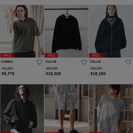
SALE
SALE
SALE
CAMBIO
CULLNI
CULLNI
¥
11,550
¥
33,000
¥
36,300
¥
5,775
¥
16,500
¥
18,150