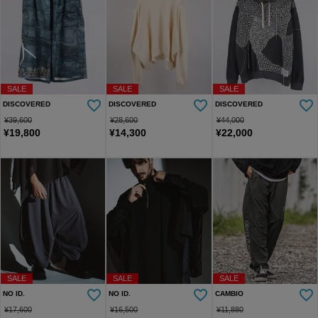
SALE
SALE
SALE
DISCOVERED
DISCOVERED
DISCOVERED
¥
39,600
¥
28,600
¥
44,000
¥
19,800
¥
14,300
¥
22,000
SALE
SALE
SALE
NO ID.
NO ID.
CAMBIO
¥
17,600
¥
16,500
¥
11,880