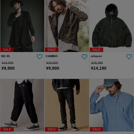
SALE
SALE
SALE
NO ID.
CAMBIO
rehacer
¥
19,800
¥
19,800
¥
28,380
¥
9,900
¥
9,900
¥
14,190
SALE
SALE
SALE