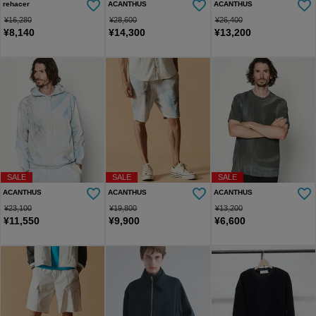
rehacer
ACANTHUS
ACANTHUS
¥
16,280
¥
28,600
¥
26,400
¥
8,140
¥
14,300
¥
13,200
SALE
SALE
SALE
ACANTHUS
ACANTHUS
ACANTHUS
¥
23,100
¥
19,800
¥
13,200
¥
11,550
¥
9,900
¥
6,600