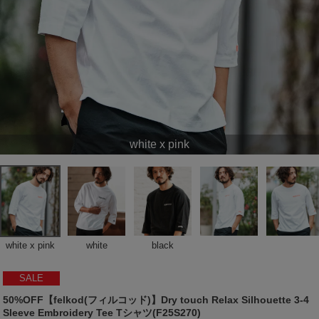
white x pink
white x pink
white
black
SALE
50%OFF【felkod(フィルコッド)】Dry touch Relax Silhouette 3-4
Sleeve Embroidery Tee Tシャツ(F25S270)