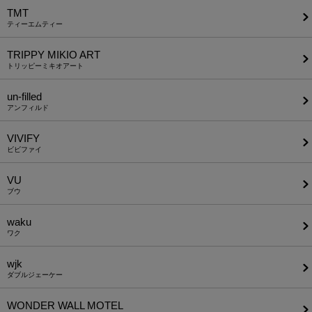
TMT
ティーエムティー
TRIPPY MIKIO ART
トリッピーミキオアート
un-filled
アンフィルド
VIVIFY
ビビファイ
VU
ブウ
waku
ワク
wjk
ダブルジェーケー
WONDER WALL MOTEL