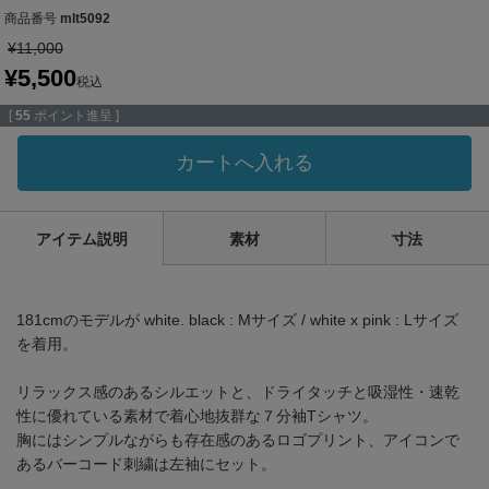
商品番号
mlt5092
¥
11,000
¥
5,500
税込
[
55
ポイント進呈 ]
カートへ入れる
アイテム説明
素材
寸法
181cmのモデルが white. black : Mサイズ / white x pink : Lサイズ
を着用。
リラックス感のあるシルエットと、ドライタッチと吸湿性・速乾
性に優れている素材で着心地抜群な７分袖Tシャツ。
胸にはシンプルながらも存在感のあるロゴプリント、アイコンで
あるバーコード刺繍は左袖にセット。