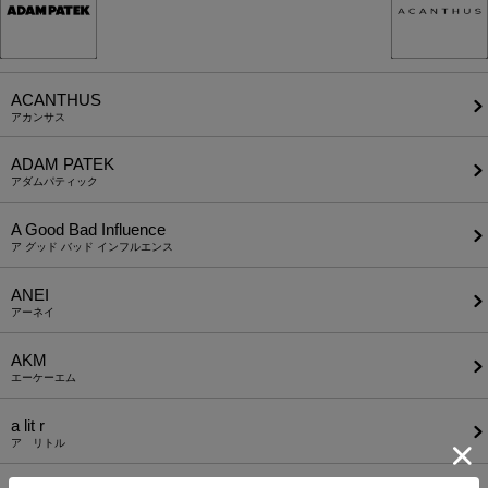
ACANTHUS
アカンサス
ADAM PATEK
アダムパティック
A Good Bad Influence
ア グッド バッド インフルエンス
ANEI
アーネイ
AKM
エーケーエム
a lit r
ア リトル