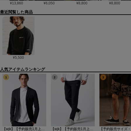
¥
13,860
¥
6,050
¥
8,800
¥
8,800
最近閲覧した商品
¥
5,500
1
2
3
【wjk】【予約販売1月上旬～中旬入荷】function knit jacket(jacquard check) ニットジャケット(207 mw08j)
【wjk】【予約販売1月上旬～中旬入荷】function knit easy slacks(jacquard check) ニットイージーパンツ(504 mw08j)