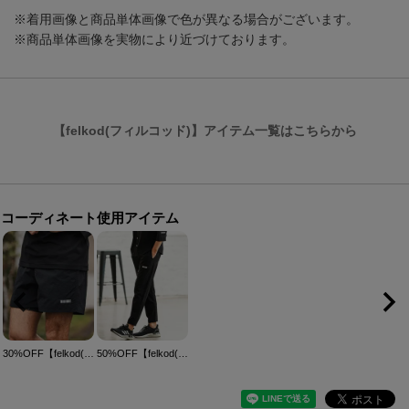
※着用画像と商品単体画像で色が異なる場合がございます。
※商品単体画像を実物により近づけております。
【felkod(フィルコッド)】アイテム一覧はこちらから
コーディネート使用アイテム
30%OFF【felkod(フィルコッド)】Multi Purpose Nylon Shorts ショートパンツ(F25S310)
50%OFF【felkod(フィルコッド)】Smooth Cool Stretch Easy Pants イージーパンツ(F25S030)