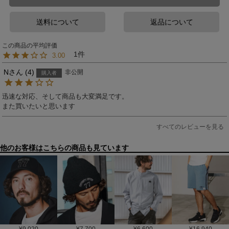
送料について
返品について
1
3.00
N
4
非公開
購入者
迅速な対応、そして商品も大変満足です。

また買いたいと思います
すべてのレビューを見る
他のお客様はこちらの商品も見ています
¥
9,020
¥
7,700
¥
6,600
¥
16,940