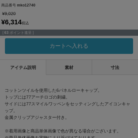
商品番号
mko12740
¥
9,020
¥
6,314
税込
[
63
ポイント進呈 ]
カートへ入れる
アイテム説明
素材
寸法
コットンツイルを使用した6パネルローキャップ。
トップには77アーチロゴの刺繍。
サイドには77スマイルワッペンをセッティングしたアイコンキャ
ップ。
金属クリップアジャスター付き。
※着用画像と商品単体画像で色が異なる場合がございます。
※商品単体画像を実物により近づけております。