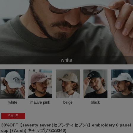
white
white
mauve pink
beige
black
SALE
30%OFF【seventy seven(セブンティセブン)】embroidery 6 panel
cap (77arch) キャップ(7725S340)