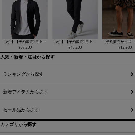
【wjk】【予約販売1月上旬～中旬入荷】function knit jacket(jacquard check) ニットジャケット(207 mw08j)
【wjk】【予約販売1月上旬～中旬入荷】function knit easy slacks(jacquard check) ニットイージーパンツ(504 mw08j)
¥
57,200
¥
46,200
¥
12,980
人気・新着・注目から探す
ランキングから探す
新着アイテムから探す
セール品から探す
カテゴリから探す