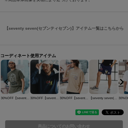
【seventy seven(セブンティセブン)】アイテム一覧はこちらから
コーディネート使用アイテム
30%OFF【seventy seven(セブンティセブン)】middle onz S-S t-shirts (77LADY) Tシャツ(7725S150)
30%OFF【seventy seven(セブンティセブン)】middle onz sweat P-O hoodie (77rabbit) パーカー(7725S200)
30%OFF【seventy seven(セブンティセブン)】middle onz over size S-S t-shirts(77delicious) Tシャツ(7725S190)
【seventy seven(セブンティセブン)】nylon short pants (77mix) ショートパンツ(7725S310)
商品についてのお問い合わせ