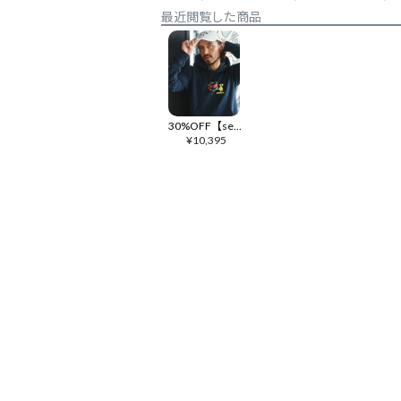
最近閲覧した商品
30%OFF【seventy seven(セブンティセブン)】middle onz sweat P-O hoodie (77rabbit) パーカー(7725S200)
¥
10,395