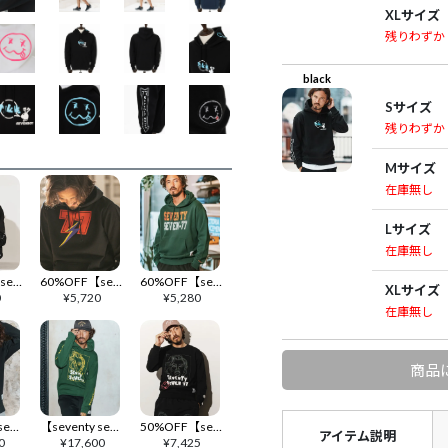
XLサイズ
残りわずか
black
Sサイズ
残りわずか
Mサイズ
在庫無し
Lサイズ
在庫無し
50%OFF【seventy seven(セブンティセブン)】middle onz over size sweat P-O hoodie（77delicious) パーカー(7725S180)
60%OFF【seventy seven(セブンティセブン)】middle onz sweat P-O hoodie (thunder) パーカー(7724S200)
60%OFF【seventy seven(セブンティセブン)】middle onz sweat P-O hoodie (college) パーカー(7724W200)
XLサイズ
0
¥
5,720
¥
5,280
在庫無し
商品
【seventy seven(セブンティセブン)】middle onz P-O parka(77heart) プルオーバーパーカー(7725W180)
【seventy seven(セブンティセブン)】middle onz P-O parka(77LADY) プルオーバーパーカー(7725W110)
50%OFF【seventy seven(セブンティセブン)】middle onz sweat shirts (77LADY) スウェット(7725S130)
アイテム説明
0
¥
17,600
¥
7,425