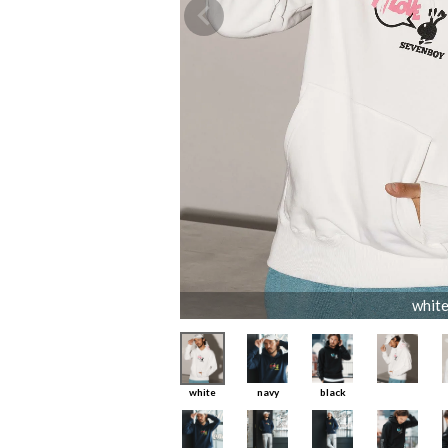
whit
white
navy
black