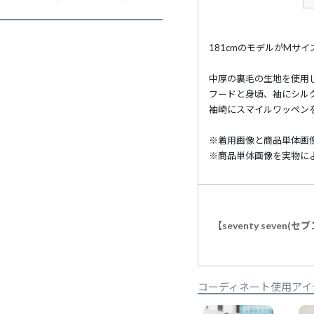
181cmのモデルがMサ
中厚の裏毛の生地を使用
フードと身頃、袖にシル
袖崎にスマイルワッペン
※着用画像と商品単体画
※商品単体画像を実物に
【seventy seve
コーディネート使用アイ