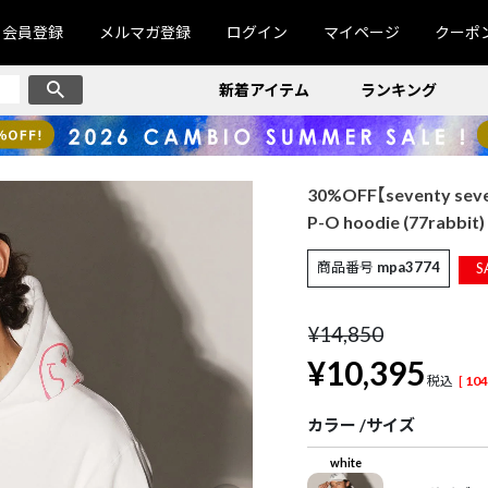
会員登録
メルマガ登録
ログイン
マイページ
クーポ
新着アイテム
ランキング
30%OFF【seventy se
P-O hoodie (77rabbi
商品番号
mpa3774
S
¥
14,850
¥
10,395
税込
[
104
カラー
サイズ
white