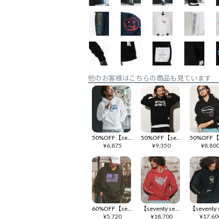
他のお客様はこちらの商品も見ています
50%OFF【seventy seven(セブンティセブン)】middle onz sweat P-O hoodie（77universe) パーカー(7725S160)
50%OFF【seventy seven(セブンティセブン)】heavy onz sweat P-O hoodie (77funny) パーカー(7725S230)
¥
6,875
¥
9,350
¥
8,80
60%OFF【seventy seven(セブンティセブン)】middle onz over size sweat P-O hoodie（flag) パーカー(7724W100)
【seventy seven(セブンティセブン)】middle onz P-O parka(77continent) プルオーバーパーカー(7725W120)
¥
5,720
¥
18,700
¥
17,60