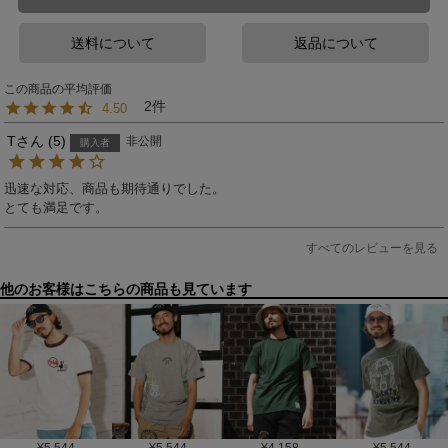
送料について
返品について
2
4.50
T
5
非公開
購入者
迅速な対応、商品も期待通りでした。

とても満足です。
すべてのレビューを見る
他のお客様はこちらの商品も見ています
¥
5,544
¥
5,544
¥
4,158
¥
5,544