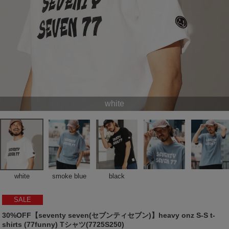
white
white
smoke blue
black
SALE
30%OFF【seventy seven(セブンティセブン)】heavy onz S-S t-
shirts (77funny) Tシャツ(7725S250)