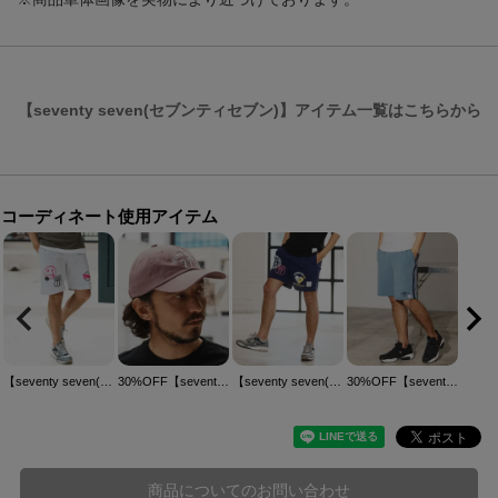
【seventy seven(セブンティセブン)】アイテム一覧はこちらから
コーディネート使用アイテム
【seventy seven(セブンティセブン)】middle onz sweat short pants (77mix) ショートパンツ(7725S300)
30%OFF【seventy seven(セブンティセブン)】embroidery 6 panel cap (77arch) キャップ(7725S340)
【seventy seven(セブンティセブン)】nylon short pants (77mix) ショートパンツ(7725S310)
30%OFF【seventy seven(セブンティセブン)】denim jersey short pants ニットデニムショートパンツ(7725S020)
商品についてのお問い合わせ