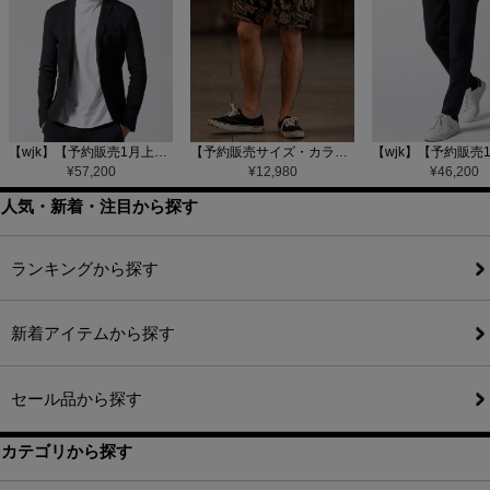
【wjk】【予約販売1月上旬～中旬入荷】function knit jacket(jacquard check) ニットジャケット(207 mw08j)
【予約販売サイズ・カラーにより納期異なる】【CAMBIO(カンビオ)】Gobelin Short Pants ショートパンツ(CAM25SS-002)
¥
57,200
¥
12,980
¥
46,200
人気・新着・注目から探す
ランキングから探す
新着アイテムから探す
セール品から探す
カテゴリから探す