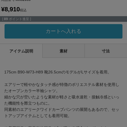
¥
8,910
税込
[
89
ポイント進呈 ]
カートへ入れる
アイテム説明
素材
寸法
175cm B90-W73-H89 靴26.5cmのモデルがLサイズを着用。
エアリーで軽やかなタッチ感が特徴のポリエステル素材を使用し
たオープンカラー半袖シャツ。
細かな穴が空いたような素材が軽さと吸水速乾・接触冷感といっ
た機能性を際立つものに。
同素材のエアリークワイドカーブパンツの展開もあるので、セッ
トアップアイテムとしても着用可能。