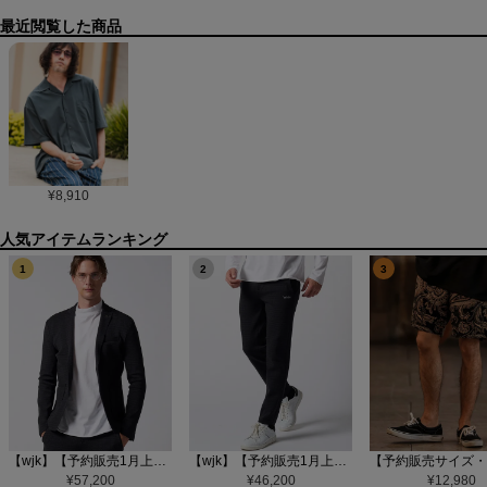
最近閲覧した商品
¥
8,910
1
2
3
【wjk】【予約販売1月上旬～中旬入荷】function knit jacket(jacquard check) ニットジャケット(207 mw08j)
【wjk】【予約販売1月上旬～中旬入荷】function knit easy slacks(jacquard check) ニットイージーパンツ(504 mw08j)
¥
57,200
¥
46,200
¥
12,980