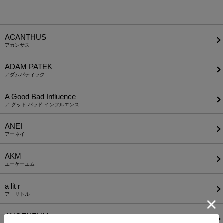
ACANTHUS
アカンサス
ADAM PATEK
アダムパティック
A Good Bad Influence
ア グッド バッド インフルエンス
ANEI
アーネイ
AKM
エーケーエム
a lit r
ア リトル
ANGENEHM