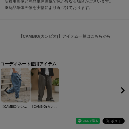
※着用画像と商品単体画像で色が異なる場合がございます。
※商品単体画像を実物により近づけております。
【CAMBIO(カンビオ)】アイテム一覧はこちらから
コーディネート使用アイテム
【CAMBIO(カンビオ)】刺繍ストライプデニムバルーンパンツ(26088CMY)
【CAMBIO(カンビオ)】Drape Wide Straight Pants ワイドストレートパンツ(S68726cmb)