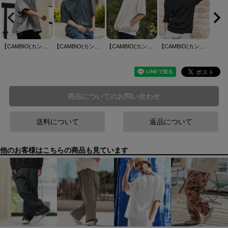
【CAMBIO(カンビオ)】Polyester Tropical Short Sleeve Shirts トロピカルシャツ(S65026cmb)
【CAMBIO(カンビオ)】エアリークオープンカラーSSシャツ
【CAMBIO(カンビオ)】Hem Shirring Short Sleeve Cut sew シャーリングTシャツ(S68926cmb)
【CAMBIO(カンビオ)】Cable Knit Short Sleeve Knit Pullover 半袖ニット(S69826cmb)
商品についてのお問い合わせ
送料について
返品について
他のお客様はこちらの商品も見ています