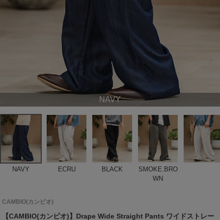
NAVY
NAVY
ECRU
BLACK
SMOKE.BRO
WN
CAMBIO(カンビオ)
【CAMBIO(カンビオ)】Drape Wide Straight Pants ワイドストレー