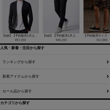
【wjk】【予約販売1月上旬～中旬入荷】function knit jacket(jacquard check) ニットジャケット(207 mw08j)
【wjk】【予約販売1月上旬～中旬入荷】function knit easy slacks(jacquard check) ニットイージーパンツ(504 mw08j)
¥
57,200
¥
46,200
¥
12,980
人気・新着・注目から探す
ランキングから探す
新着アイテムから探す
セール品から探す
カテゴリから探す