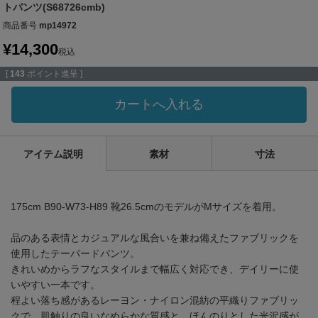
トパンツ(S68726cmb)
商品番号
mp14972
¥
14,300
税込
[
143
ポイント進呈 ]
カートへ入れる
アイテム説明
素材
寸法
175cm B90-W73-H89 靴26.5cmのモデルがMサイズを着用。
品のある表情とカジュアルな風合いを兼ね備えたファブリックを
使用したテーパードパンツ。
きれいめからラフなスタイルまで幅広く対応でき、デイリーに使
いやすい一本です。
程よい落ち感があるレーヨン・ナイロン混紡の平織りファブリッ
クで、肌触りの良いなめらかな質感と、ほんのりとした光沢感が