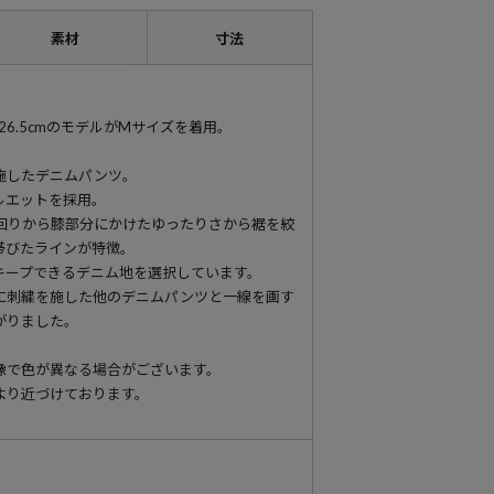
素材
寸法
89 靴26.5cmのモデルがMサイズを着用。
施したデニムパンツ。
ルエットを採用。
回りから膝部分にかけたゆったりさから裾を絞
帯びたラインが特徴。
キープできるデニム地を選択しています。
に刺繍を施した他のデニムパンツと一線を画す
がりました。
像で色が異なる場合がございます。
より近づけております。