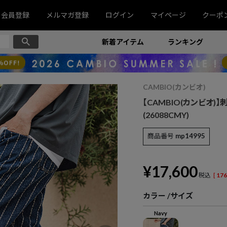
会員登録
メルマガ登録
ログイン
マイページ
クーポ
新着アイテム
ランキング
CAMBIO(カンビオ)
【CAMBIO(カンビオ
(26088CMY)
商品番号
mp14995
¥
17,600
税込
[
176
カラー
サイズ
Navy