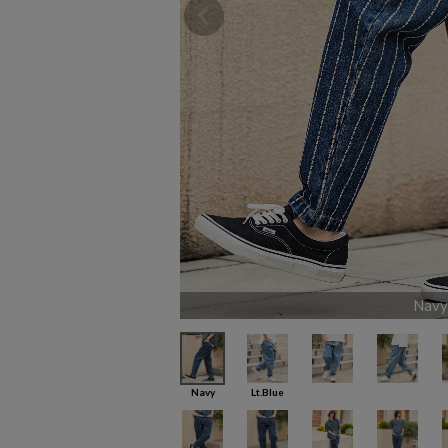
Navy
Navy
Lt.Blue