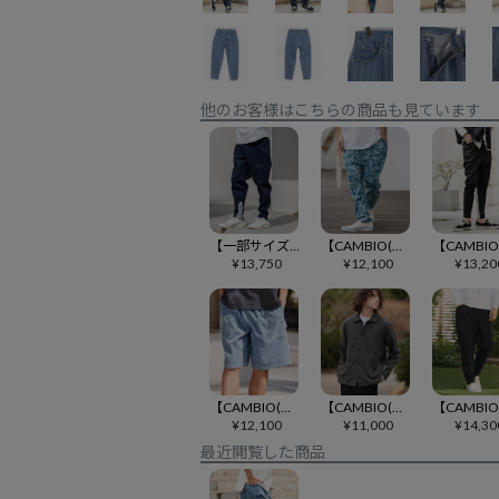
他のお客様はこちらの商品も見ています
【一部サイズカラー予約販売9月中旬～下旬入荷】【CAMBIO(カンビオ)】ツイル裾リブテーパードパンツ(HLCM0230)
【CAMBIO(カンビオ)】【予約販売サイズ・カラーにより納期異なる】Lightweight Fabric Classic Paisley Balloon Pants バルーンパンツ(CAM26SS-016)
¥
13,750
¥
12,100
¥
13,20
【CAMBIO(カンビオ)】インディゴコーデュロイショートパンツ(26090CMY)
【CAMBIO(カンビオ)】ワッフルニットソーシャツ(HLCM0255)
¥
12,100
¥
11,000
¥
14,30
最近閲覧した商品