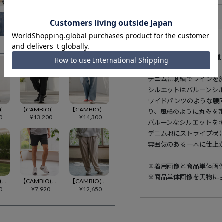
アイテム説明
175cm B90-W73-H
デニムに刺繍でラインを
シルエットはバルーンシ
ワイドパンツのような腰
【CAMBIO(カンビオ)】カーフウェーブリブパンツ(HLCM0252)
【CAMBIO(カンビオ)】サテンライクドレープリブパンツ(26048CMY)
【CAMBIO(カンビオ)】ネップデニムワイドパンツ(26045CMY)
り、風船のように丸みを
0
¥
13,200
¥
14,300
バルーンなシルエットを
デニム地にストライプ状
雰囲気のある一本に仕上
※着用画像と商品単体画
※商品単体画像を実物に
【CAMBIO(カンビオ)】ナイロンストレッチイージーテーパードパンツ(HLCM0229)
【CAMBIO(カンビオ)】アクティブショートパンツ(HLCM0272)
【CAMBIO(カンビオ)】ワイドイージーパンツ
0
¥
7,920
¥
12,650