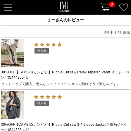
0
t
o
まーさんのレビュー
g
g
5
件中
1
-
5
件表示
l
e
n
購入者
a
v
i
30%OFF【CAMBIO(カンビオ)】Ripple Cut sew Relax Tapered Pants イージーパ
ンツ(S44425cmb)
g
セットアップで購入、色んなシュチュエーションで着れそうで楽しみです。
a
t
i
購入者
o
n
30%OFF【CAMBIO(カンビオ)】Ripple Cut sew 3-4 Sleeve Jacket 半端袖ジャケ
ット(S44325cmb)