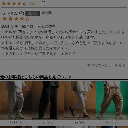
2
4.50
ツン
2
非公開
購入者
165センチ　65キロ　骨太の体型

モデルが175センチ？でM着用してたのでSサイズを買いました。立ってる
状態だと問題ないですか、座ると少しキツいと感じます。

ストレッチがほぼない素材なので、少し小さめと思って買うよりかは、い
つも通りのサイズ感で買うのがオススメ。

上下のセットで合わせて着てます、オススメ
すべてのレビューを見る
他のお客様はこちらの商品も見ています
¥
11,858
¥
8,250
¥
9,900
¥
13,860