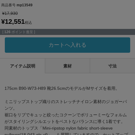
商品番号
mp13549
¥
17,930
¥
12,551
税込
[
126
ポイント進呈 ]
カートへ入れる
アイテム説明
素材
寸法
175cm B90-W73-H89 靴26.5cmのモデルがMサイズを着用。
ミニリップストップ織りのストレッチナイロン素材のジョガーパ
ンツ。
裾口をリブでキュッと絞ったコクーンでボリューミーなフォルム
がスタイリングシルエットをベストなバランスに導く1着です。
同素材のトップス「Mini-ripstop nylon fabric short-sleeve
pullover(18-043-gls-cf)」、も展開していますので、セットアップ