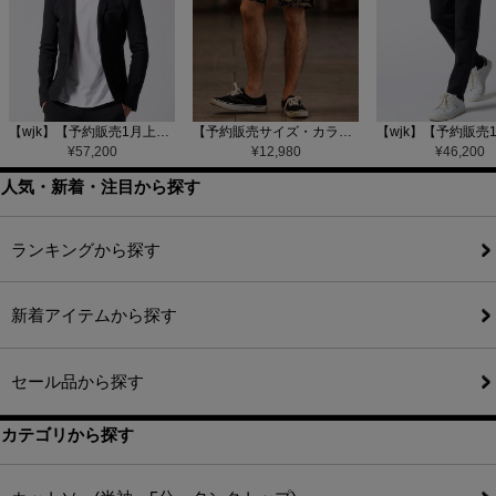
【wjk】【予約販売1月上旬～中旬入荷】function knit jacket(jacquard check) ニットジャケット(207 mw08j)
【予約販売サイズ・カラーにより納期異なる】【CAMBIO(カンビオ)】Gobelin Short Pants ショートパンツ(CAM25SS-002)
¥
57,200
¥
12,980
¥
46,200
人気・新着・注目から探す
ランキングから探す
新着アイテムから探す
セール品から探す
カテゴリから探す