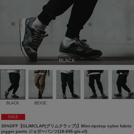
BLACK
BLACK
BEIGE
SALE
30%OFF【GLIMCLAP(グリムクラップ)】Mini-ripstop nylon fabric
jogger pants ジョガーパンツ(18-045-gls-cf)