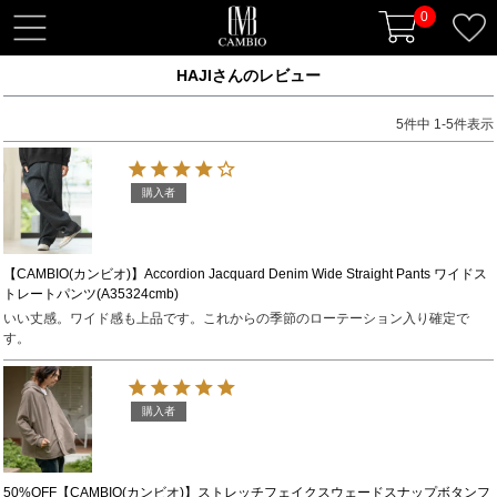
0
t
o
HAJIさんのレビュー
g
g
5
件中
1
-
5
件表示
l
e
n
購入者
a
v
i
【CAMBIO(カンビオ)】Accordion Jacquard Denim Wide Straight Pants ワイドス
トレートパンツ(A35324cmb)
g
いい丈感。ワイド感も上品です。これからの季節のローテーション入り確定で
a
す。
t
i
o
購入者
n
50%OFF【CAMBIO(カンビオ)】ストレッチフェイクスウェードスナップボタンフ