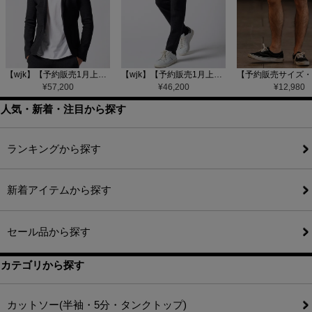
【wjk】【予約販売1月上旬～中旬入荷】function knit jacket(jacquard check) ニットジャケット(207 mw08j)
【wjk】【予約販売1月上旬～中旬入荷】function knit easy slacks(jacquard check) ニットイージーパンツ(504 mw08j)
¥
57,200
¥
46,200
¥
12,980
人気・新着・注目から探す
ランキングから探す
新着アイテムから探す
セール品から探す
カテゴリから探す
カットソー(半袖・5分・タンクトップ)