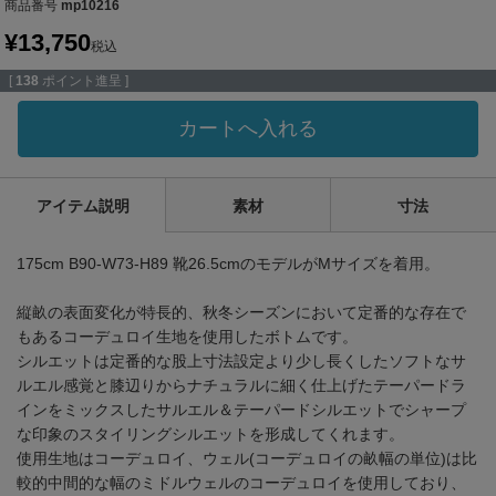
商品番号
mp10216
¥
13,750
税込
[
138
ポイント進呈 ]
カートへ入れる
アイテム説明
素材
寸法
175cm B90-W73-H89 靴26.5cmのモデルがMサイズを着用。
縦畝の表面変化が特長的、秋冬シーズンにおいて定番的な存在で
もあるコーデュロイ生地を使用したボトムです。
シルエットは定番的な股上寸法設定より少し長くしたソフトなサ
ルエル感覚と膝辺りからナチュラルに細く仕上げたテーパードラ
インをミックスしたサルエル＆テーパードシルエットでシャープ
な印象のスタイリングシルエットを形成してくれます。
使用生地はコーデュロイ、ウェル(コーデュロイの畝幅の単位)は比
較的中間的な幅のミドルウェルのコーデュロイを使用しており、