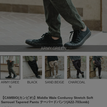
ARMY.GREEN
ARMY.GREE
BLACK
SAND.BEIGE
CHARCOAL
N
【CAMBIO(カンビオ)】Middle Wale Corduroy Stretch Soft
Sarrouel Tapered Pants テーパードパンツ(A22-703cmb)