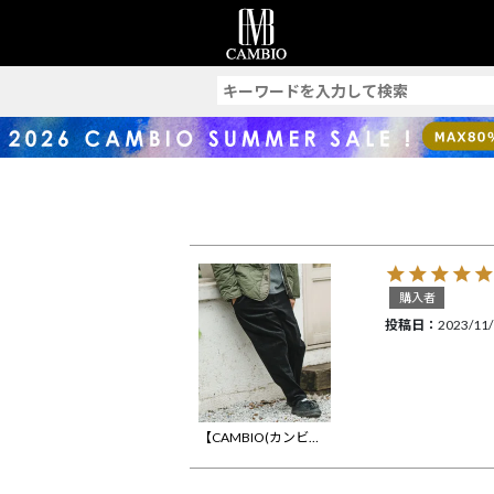
索
購入者
投稿日
2023/11
【CAMBIO(カンビオ)】Middle Wale Corduroy Stretch Soft Sarrouel Tapered Pants テーパードパンツ(A22-703cmb)