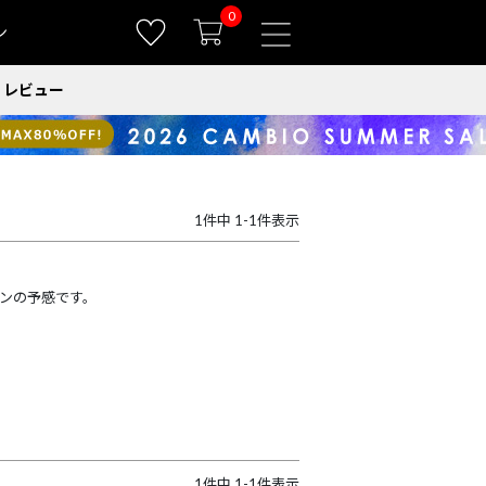
0
ン
レビュー
1
件中
1
-
1
件表示
ンの予感です。
1
件中
1
-
1
件表示