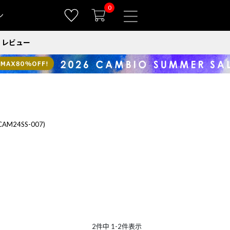
0
ン
レビュー
CAM24SS-007)
2
件中
1
-
2
件表示