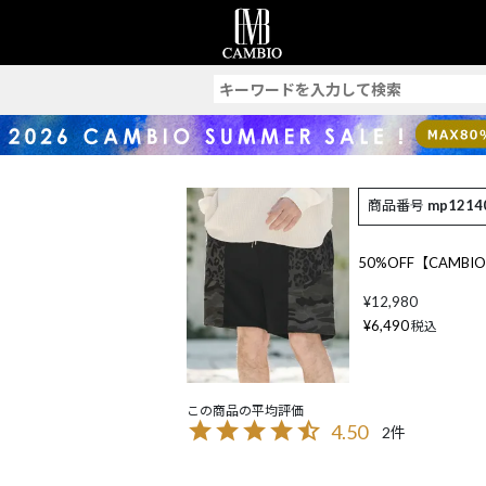
索
商品番号
mp1214
50%OFF【CAMBIO(カ
¥
12,980
¥
6,490
税込
4.50
2