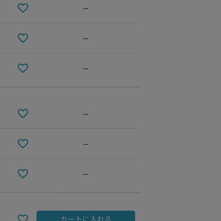
—
—
—
—
—
OLIVE系
—
カートに入れる