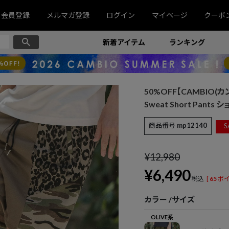
会員登録
メルマガ登録
ログイン
マイページ
クーポ
新着アイテム
ランキング
50%OFF【CAMBIO(カンビ
Sweat Short Pants
商品番号
mp12140
S
¥
12,980
¥
6,490
税込
[
65
ポイ
カラー
サイズ
OLIVE系