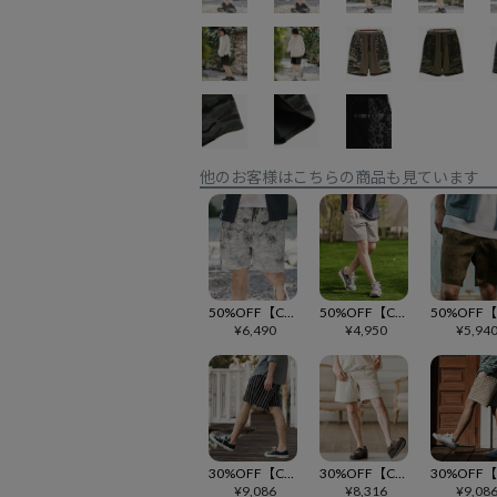
他のお客様はこちらの商品も見ています
50%OFF【CAMBIO(カンビオ)】Graphic Art Print Short Pants ショートパンツ(CAM24SS-006)
50%OFF【CAMBIO(カンビオ)】Nylon Big Pocket Short Pants ショートパンツ(CAM24SS-017)
¥
6,490
¥
4,950
¥
5,94
30%OFF【CAMBIO(カンビオ)】Linen Stripe Short Pants ショートパンツ(CAM25SS-017)
30%OFF【CAMBIO(カンビオ)】Jacquard Short Pants ショートパンツ(CAM26SS-030)
¥
9,086
¥
8,316
¥
9,08