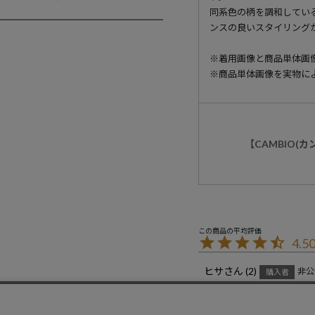
同系色の柄を調和している
ンスの良いスタイリング
※着用画像と商品単体画
※商品単体画像を実物に
【CAMBIO(
4.5
ヒサ
2
非公
購入者
投稿日
2024/07/07