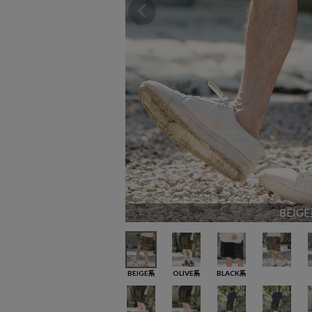
BEIG
BEIGE系
OLIVE系
BLACK系