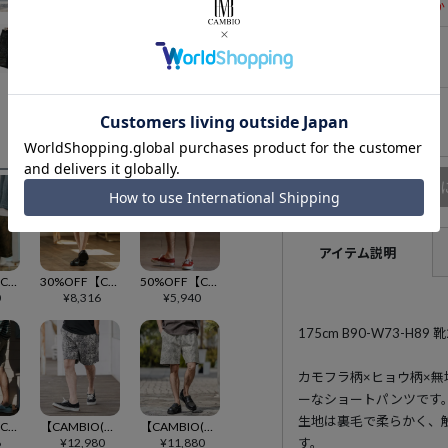
残りわずか
Mサイズ
在庫無し
Lサイズ
在庫無し
商品
アイテム説明
50%OFF【CAMBIO(カンビオ)】Graphic Art Short Pants ショートパンツ(CAM25SS-004)
30%OFF【CAMBIO(カンビオ)】Ombre Check Short Pants ショートパンツ(CAM25SS-005)
50%OFF【CAMBIO(カンビオ)】Camouflage Line Tape Nylon Short Pants ショートパンツ(CAM25SS-022)
0
¥
8,316
¥
5,940
175cm B90-W73-H
カモフラ柄×ヒョウ柄×
ーなショートパンツです
生地は裏毛で柔らかく、
30%OFF【CAMBIO(カンビオ)】Quilting Short Pants ショートパンツ(CAM25SS-006)
【CAMBIO(カンビオ)】Gothic Jacquard Short Pants ショートパンツ(CAM26SS-005)
【CAMBIO(カンビオ)】Floral Jacquard Denim Short Pants ショートパンツ(CAM26SS-003)
6
¥
12,980
¥
11,880
す。