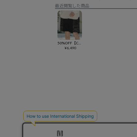
最近閲覧した商品
50%OFF【CAMBIO(カンビオ)】 Leopard×Camouflage Print Sweat Short Pants ショートパンツ(CAM24SS-007)
¥
6,490