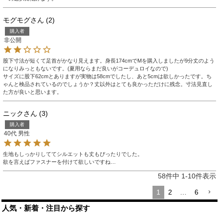
モグモグ
2
購入者
非公開
股下寸法が短くて足首がかなり見えます。身長174cmでMを購入しましたが9分丈のよう
になりみっともないです。(夏用ならまだ良いがコーデュロイなので)

サイズに股下62cmとありますが実物は58cmでしたし、あと5cmは欲しかったです。ち
ゃんと検品されているのでしょうか？丈以外はとても良かっただけに残念。寸法見直し
た方が良いと思います。
ニック
3
購入者
40代
男性
生地もしっかりしててシルエットも丈もぴったりでした。

欲を言えばファスナーを付けて欲しいですね…
58
件中
1
-
10
件表示
1
2
…
6
人気・新着・注目から探す