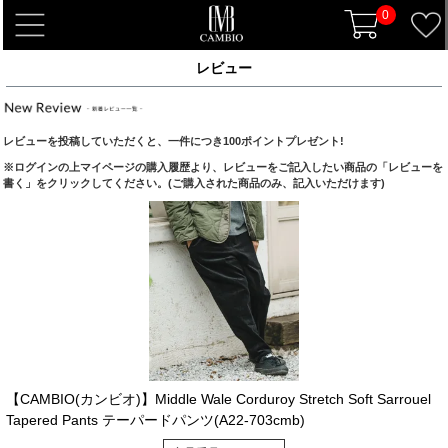
0
t
o
レビュー
g
g
l
レビューを投稿していただくと、一件につき100ポイントプレゼント!
e
※ログインの上マイページの購入履歴より、レビューをご記入したい商品の「レビューを
n
書く」をクリックしてください。(ご購入された商品のみ、記入いただけます)
a
v
i
g
a
t
i
o
n
【CAMBIO(カンビオ)】Middle Wale Corduroy Stretch Soft Sarrouel
Tapered Pants テーパードパンツ(A22-703cmb)