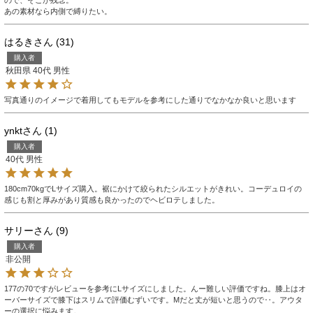
あの素材なら内側で縛りたい。
はるき
31
購入者
秋田県
40代
男性
写真通りのイメージで着用してもモデルを参考にした通りでなかなか良いと思います
ynkt
1
購入者
40代
男性
180cm70kgでLサイズ購入。裾にかけて絞られたシルエットがきれい。コーデュロイの
感じも割と厚みがあり質感も良かったのでヘビロテしました。
サリー
9
購入者
非公開
177の70ですがレビューを参考にLサイズにしました。んー難しい評価ですね。膝上はオ
ーバーサイズで膝下はスリムで評価むずいです。Mだと丈が短いと思うので‥。アウタ
ーの選択に悩みます。