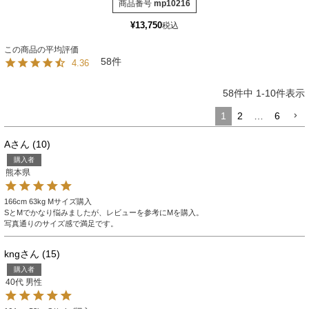
商品番号
mp10216
¥
13,750
税込
58
4.36
58
件中
1
-
10
件表示
1
2
…
6
A
10
購入者
熊本県
166cm 63kg Mサイズ購入

SとMでかなり悩みましたが、レビューを参考にMを購入。

写真通りのサイズ感で満足です。
kng
15
購入者
40代
男性