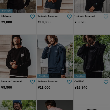
予約商品
Jih Nunc
1minute 1second
1minute 1second
¥
9,680
¥
10,890
¥
9,020
予約商品
予約商品
1minute 1second
1minute 1second
CAMBIO
¥
9,900
¥
11,000
¥
16,940