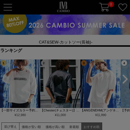
0
t
o
g
g
l
CAT&SEW-カットソー(長袖)-
e
n
ランキング
a
1
2
3
4
v
i
g
a
t
i
o
【一部サイズカラー予約販
【Chester(チェスター)】
【ANGENEHM(アンゲネー
【予
n
売9月下旬～10月上旬入
¥
12,980
【予約販売サイズ・カラー
¥
11,000
ム)】Interlock Fabric T-shirt
¥
11,990
により
荷】【ANGENEHM(アンゲ
により納期異なる】グラン
Tシャツ(AG06-008scg)
unc
ネーム)】Interlock Fabric 3-
ジハート バックプリント T
チルー
並び替え
価格が安い順
価格が高い順
新着順
おすすめ順
4 Sleeve T-shirt 7分袖カッ
シャツ(10014)
ットソー