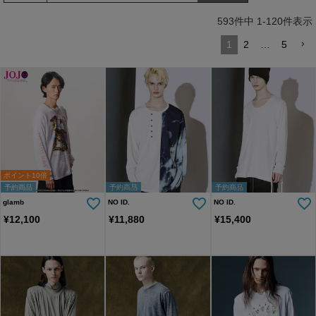
トソー(AG06-009scg)
593
件中
1
-
120
件表示
1
2
…
5
ポイント10倍
予約商品
予約商品
予約商品
glamb
NO ID.
NO ID.
¥
12,100
¥
11,880
¥
15,400