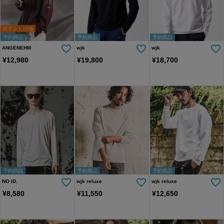
ポイント10倍
予約商品
予約商品
予約商品
ANGENEHM
wjk
wjk
¥
12,980
¥
19,800
¥
18,700
予約商品
予約商品
予約商品
NO ID.
wjk reluxe
wjk reluxe
¥
8,580
¥
11,550
¥
12,650