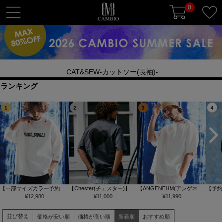
0
t
o
g
g
l
CAT&SEW-カットソー(長袖)-
e
n
ランキング
a
1
2
3
4
v
i
g
a
t
i
o
【一部サイズカラー予約販
【Chester(チェスター)】
【ANGENEHM(アンゲネー
【予
n
売9月下旬～10月上旬入
¥
12,980
【予約販売サイズ・カラー
¥
11,000
ム)】Interlock Fabric T-shirt
¥
11,990
により
荷】【ANGENEHM(アンゲ
により納期異なる】グラン
Tシャツ(AG06-008scg)
unc
ネーム)】Interlock Fabric 3-
ジハート バックプリント T
チルー
並び替え
価格が安い順
価格が高い順
新着順
おすすめ順
4 Sleeve T-shirt 7分袖カッ
シャツ(10014)
ットソー