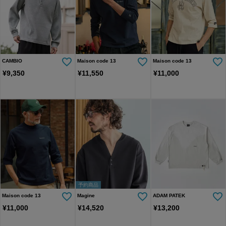
CAMBIO
Maison code 13
Maison code 13
¥
9,350
¥
11,550
¥
11,000
予約商品
Maison code 13
Magine
ADAM PATEK
¥
11,000
¥
14,520
¥
13,200