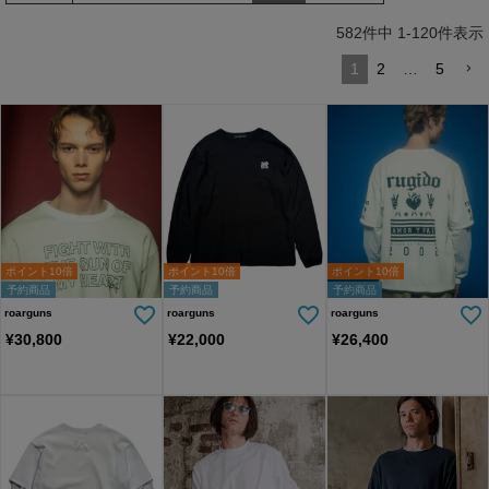
トソー(AG06-009scg)
582
件中
1
-
120
件表示
1
2
…
5
ポイント10倍
ポイント10倍
ポイント10倍
予約商品
予約商品
予約商品
roarguns
roarguns
roarguns
¥
30,800
¥
22,000
¥
26,400