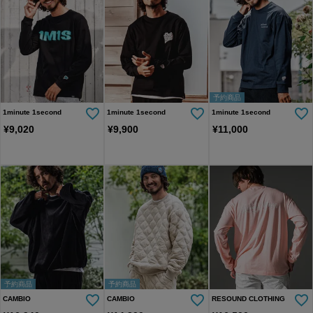
予約商品
1minute 1second
1minute 1second
1minute 1second
¥
9,020
¥
9,900
¥
11,000
予約商品
予約商品
CAMBIO
CAMBIO
RESOUND CLOTHING