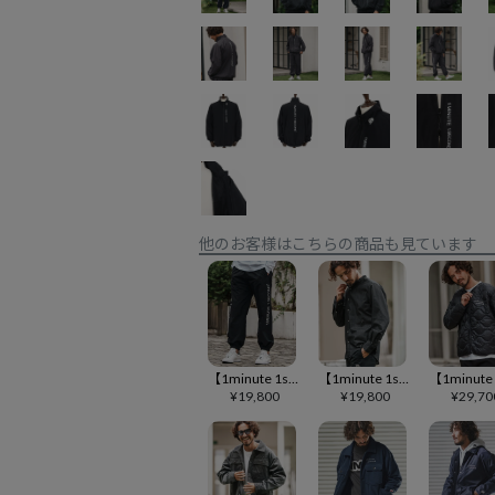
他のお客様はこちらの商品も見ています
【1minute 1second(ワンミニットワンセカンド)】cotton like nylon training pants with logo print ナイロンパンツ(1M25A160)
【1minute 1second(ワンミニットワンセカンド)】oxford band collar shirt with logo print バンドカラーシャツ(1M25A280)
¥
19,800
¥
19,800
¥
29,70