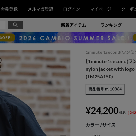
会員登録
メルマガ登録
ログイン
マイページ
クーポ
新着アイテム
ランキング
1minute 1second(
【1minute 1second(
nylon jacket with
(1M25A150)
商品番号
mj10864
¥
24,200
税込
[
242
カラー
サイズ
navy