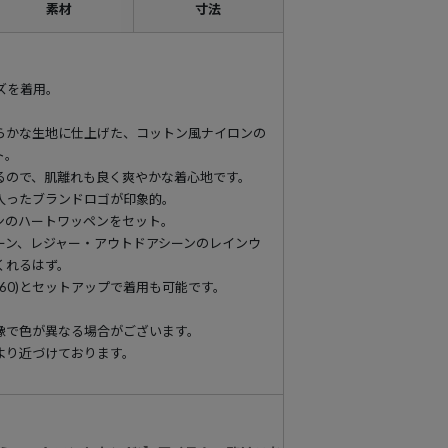
素材
寸法
イズを着用。
らかな生地に仕上げた、コットン風ナイロンの
ト。
るので、肌離れも良く爽やかな着心地です。
入ったブランドロゴが印象的。
ンのハートワッペンをセット。
ーン、レジャー・アウトドアシーンのレインウ
くれるはず。
160)とセットアップで着用も可能です。
像で色が異なる場合がございます。
より近づけております。