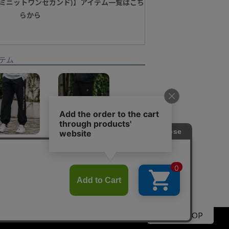
nd(ワンミニットワンセカンド)】アイテム一覧はこち
らから
テム
【1minute 1second(ワンミニットワンセカンド)】cotton like nylon training pants with logo print ナイロンパンツ(1M25A160)
【1minute 1second(ワンミニットワンセカンド)】quilted side zip pants with heart patch イージーパンツ(1M25A140)
¥
19,800
¥
27,500
▲PAGE TOP