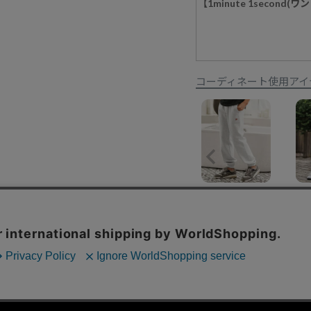
【1minute 1seco
コーディネート使用アイ
【1minute 1second(ワンミニットワンセカンド)】12oz heavy weight pants with logo print スウェットパンツ(1M25A180)
¥
19,800
特定商取引法に基づく表示
コーポレートサイト