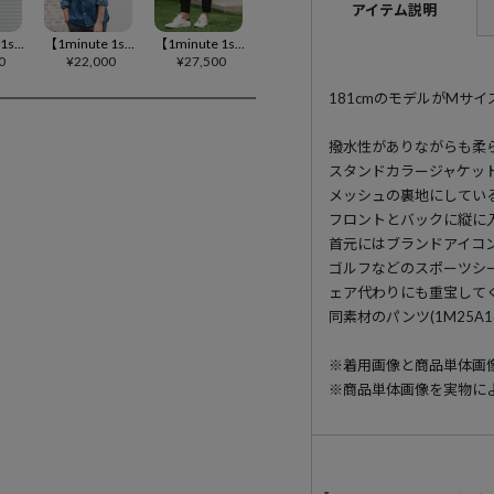
アイテム説明
【1minute 1second(ワンミニットワンセカンド)】back boa coach jacket with cursive embroidery コーチジャケット(1M25F310)
【1minute 1second(ワンミニットワンセカンド)】long sleeve denim shirt with cursive embroidery デニムシャツ(1M25A260)
【1minute 1second(ワンミニットワンセカンド)】quilted side zip pants with heart patch イージーパンツ(1M25A140)
0
¥
22,000
¥
27,500
181cmのモデルがMサ
撥水性がありながらも柔
スタンドカラージャケッ
メッシュの裏地にしてい
フロントとバックに縦に
首元にはブランドアイコ
ゴルフなどのスポーツシ
ェア代わりにも重宝して
同素材のパンツ(1M25A
※着用画像と商品単体画
※商品単体画像を実物に