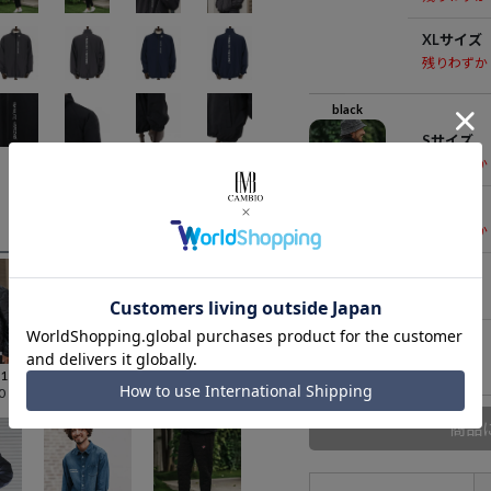
XLサイズ
残りわずか
black
Sサイズ
残りわずか
Mサイズ
残りわずか
Lサイズ
在庫無し
XLサイズ
在庫無し
【1minute 1second(ワンミニットワンセカンド)】onion quilted collarless down jacket with cursive embroidery ダウンジャケット(1M25A250)
【1minute 1second(ワンミニットワンセカンド)】coach jacket with cursive embroidery コーチジャケット(1M25H260)
【1minute 1second(ワンミニットワンセカンド)】cardboard knit hoody with logo print パーカー(1M25A040)
0
¥
27,500
¥
25,850
商品