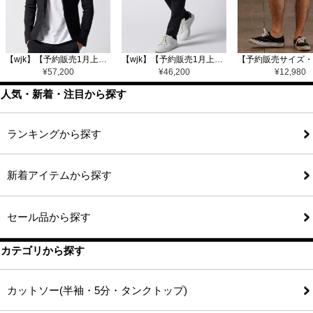
【wjk】【予約販売1月上旬～中旬入荷】function knit jacket(jacquard check) ニットジャケット(207 mw08j)
【wjk】【予約販売1月上旬～中旬入荷】function knit easy slacks(jacquard check) ニットイージーパンツ(504 mw08j)
¥
57,200
¥
46,200
¥
12,980
人気・新着・注目から探す
ランキングから探す
新着アイテムから探す
セール品から探す
カテゴリから探す
カットソー(半袖・5分・タンクトップ)