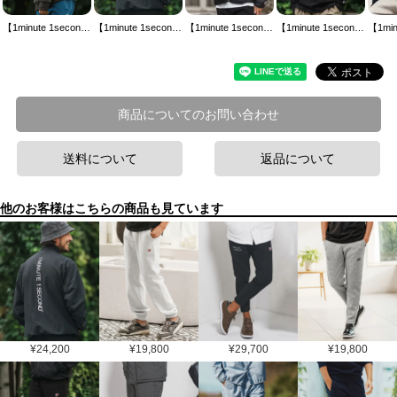
【1minute 1second(ワンミニットワンセカンド)】quilted half-zip pullover with heart patch ハーフジッププルオーバー(1M25A130)
【1minute 1second(ワンミニットワンセカンド)】cotton like nylon jacket with logo print スタンドカラージャケット(1M25A150)
【1minute 1second(ワンミニットワンセカンド)】onion quilted collarless down jacket with cursive embroidery ダウンジャケット(1M25A250)
【1minute 1second(ワンミニットワンセカンド)】speech bubble and logo print long sleeve t-shirt プリントロンT(1M25A210)
商品についてのお問い合わせ
送料について
返品について
他のお客様はこちらの商品も見ています
¥
24,200
¥
19,800
¥
29,700
¥
19,800