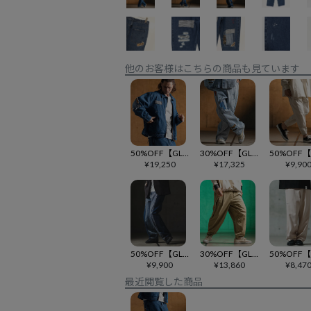
他のお客様はこちらの商品も見ています
50%OFF【GLIMCLAP(グリムクラップ)】Distressed denim jacket デニムジャケット(18-022-gls-cf)
30%OFF【GLIMCLAP(グリムクラップ)】 Distressed denim pants デニムパンツ(18-028-gls-cf)
¥
19,250
¥
17,325
¥
9,90
50%OFF【GLIMCLAP(グリムクラップ)】Denim wide-leg trousers-Reconstructed design- デニムパンツ(19-017-gla-cf)
30%OFF【GLIMCLAP(グリムクラップ)】C-N-PU fabric balloon silhouette pants バルーンパンツ(18-001-gls-cf)
¥
9,900
¥
13,860
¥
8,47
最近閲覧した商品