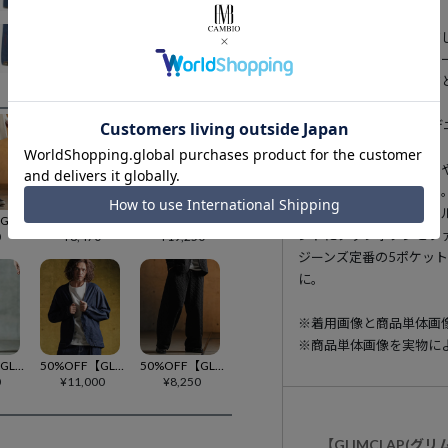
存在感をテーマに。
リメイク古着をイメージ
色違いのデニム、レオパ
どを用いた大胆なリペア
ク要素を表現。
13.5オンスの綿-10
地風合いです。
ボリュームのあるワタリ
ドストレートシルエット
ウエストはバックスタイ
50%OFF【GLIMCLAP(グリムクラップ)】 Balloon silhouette jogger pants ジョガーパンツ(18-003-gls-cf)
50%OFF【GLIMCLAP(グリムクラップ)】 Leopard & handwriting pattern easy pants イージーパンツ(18-052-gls-cf)
30%OFF【GLIMCLAP(グリムクラップ)】Distressed denim shirt デニムシャツ(18-026-gls-cf)
ントにタックボタンとフ
0
¥
8,470
¥
19,250
ジーンズ定番の5ポケッ
に。
※着用画像と商品単体画
※商品単体画像を実物に
50%OFF【GLIMCLAP(グリムクラップ)】Wide straight sweat pants スウェットパンツ(18-048-gls-cf)
50%OFF【GLIMCLAP(グリムクラップ)】Denim jacket デニムジャケット(18-029-gls-cf)
50%OFF【GLIMCLAP(グリムクラップ)】 Quilted fabric cut sew pants キルティングパンツ(18-011-gls-cf)
0
¥
11,000
¥
8,250
【GLIMCLAP(