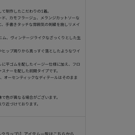
して制作したこだわりの1着。
ード、カモフラージュ、メランジカットソーな
と、手書きタッチな雰囲気の刺繍を施しリメイ
0%デニム、ヴィンテージライクなざっくりとした生
やヒップ周りから真っすぐ落としたようなワイ
。
ルに平ゴムを配したイージー仕様に加え、フロ
ァスナーを配した前開タイプです。
ト、オーセンティックなディテールはそのまま
像で色が異なる場合がございます。
より近づけております。
グリムクラップ)】アイテム一覧はこちらから