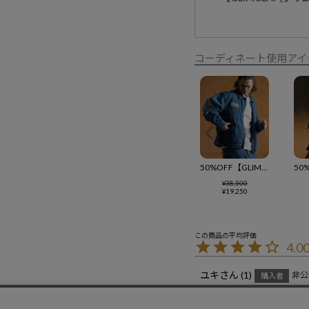
コーディネート使用アイ
50%OFF【GLIMCLAP(グリムクラップ)】Distressed denim jacket デニムジャケット(18-022-gls-cf)
¥
38,500
¥
19,250
4.0
ユキ
1
非公
購入者
投稿日
2026/04/12