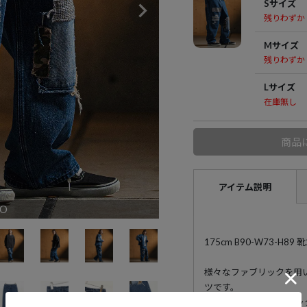
Sサイズ
残りわずか
Mサイズ
残りわずか
Lサイズ
在庫無し
商品
アイテム説明
GO
175cm B90-W73-H
様々なファブリックを用
ツです。
80年代のグランジやロ