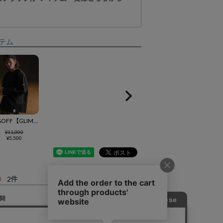
テム
50%OFF【GLIMCLAP(グリムクラップ)】Boxy silhouette long sleeve T-shirt スウェット(18-019-gls-cf)
¥
11,000
¥
5,500
0
2
開