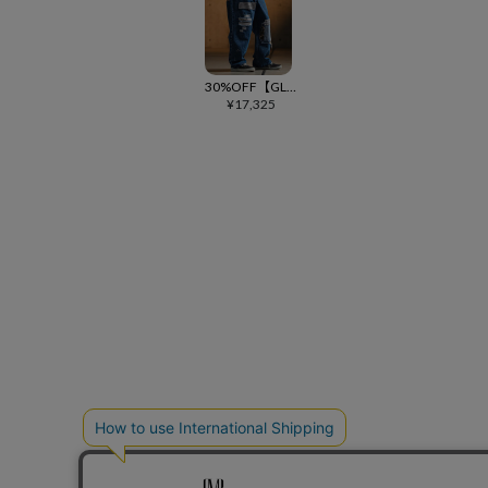
30%OFF【GLIMCLAP(グリムクラップ)】Distressed denim pants デニムパンツ(18-023-gls-cf)
¥
17,325