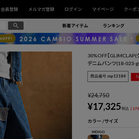
会員登録
メルマガ登録
ログイン
マイページ
クーポ
新着アイテム
ランキング
30%OFF【GLIMCLAP(グ
デニムパンツ(18-023-gls
商品番号
mp13184
S
¥
24,750
¥
17,325
税込
[
173
カラー
サイズ
INDIGO