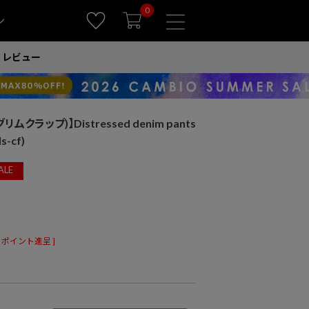
0
ン
レビュー
リムクラップ)】Distressed denim pants
-cf)
ALE
ポイント進呈 ]