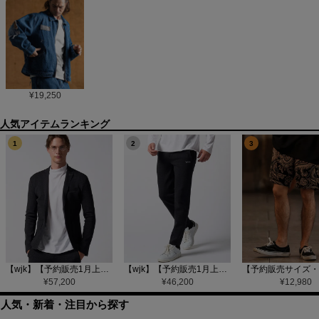
¥
19,250
1
2
3
【wjk】【予約販売1月上旬～中旬入荷】function knit jacket(jacquard check) ニットジャケット(207 mw08j)
【wjk】【予約販売1月上旬～中旬入荷】function knit easy slacks(jacquard check) ニットイージーパンツ(504 mw08j)
¥
57,200
¥
46,200
¥
12,980
人気・新着・注目から探す