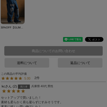
30%OFF【GLIMCLAP(グリムクラップ)】Distressed denim pants デニムパンツ(18-023-gls-cf)
商品についてのお問い合わせ
送料について
返品について
2
5.00
kc
2
兵庫県
40代
男性
購入者
セットアップで買いました！

素材も柔らかく肩も凝らずにすみそうです。

素直に嬉しい買い物でした！