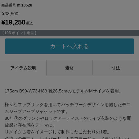
商品番号
mj10528
¥
38,500
¥
19,250
税込
[
193
ポイント進呈 ]
カートへ入れる
アイテム説明
素材
寸法
175cm B90-W73-H89 靴26.5cmのモデルがMサイズを着用。
様々なファブリックを用いてパッチワークデザインを施したデニ
ムジップアップジャケットです。
80年代のグランジやロックアーティストのライブ衣装のような開
放感と存在感をテーマに。
リメイク古着をイメージして制作したこだわりの1着。
色違いのデニム、レオパード、カモフラージュ、メランジカット