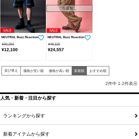
在庫無し
SALE
SALE
NEUTRAL Buzz Reaction
NEUTRAL Buzz Reaction
¥
30,250
¥
49,115
¥
12,100
¥
24,557
並び替え
価格が安い順
価格が高い順
新着順
おすすめ順
2
件中
1
-
2
件表示
人気・新着・注目から探す
ランキングから探す
新着アイテムから探す