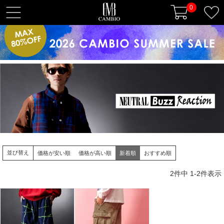
0
t
o
g
g
l
e
n
a
v
i
g
a
並び替え
価格が安い順
価格が高い順
新着順
おすすめ順
t
i
2
件中
1
-
2
件表示
o
n