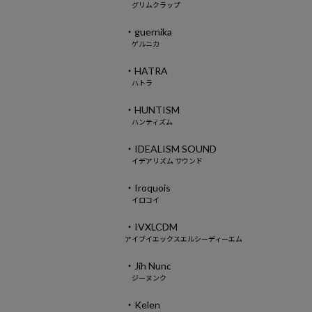
グリムクラップ
・guernika
ゲルニカ
・HATRA
ハトラ
・HUNTISM
ハンティズム
・IDEALISM SOUND
イデアリズム サウンド
・Iroquois
イロコイ
・IVXLCDM
アイブイエックスエルシーディーエム
・Jih Nunc
ジーヌンク
・Kelen