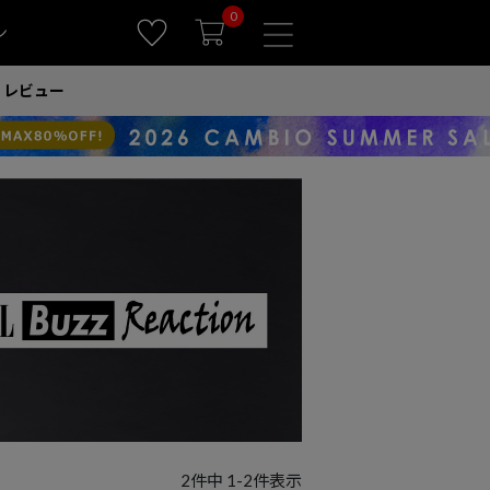
0
ン
レビュー
2
件中
1
-
2
件表示