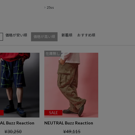
25ss
価格が安い順
新着順
おすすめ順
え
価格が高い順
在庫無し
SALE
L Buzz Reaction
NEUTRAL Buzz Reaction
¥
30,250
¥
49,115