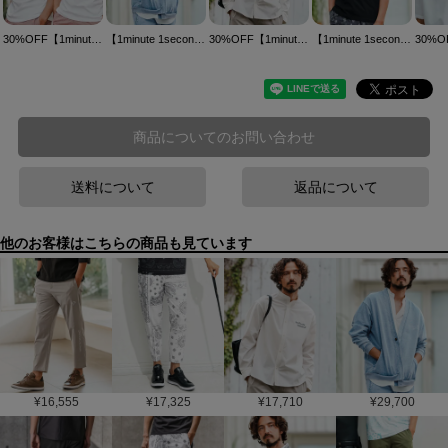
30%OFF【1minute 1second(ワンミニットワンセカンド)】2 Pack-T(2 types of cursive print T-shirt) パックTシャツ(1M25N300)
【1minute 1second(ワンミニットワンセカンド)】knit denim embroidery cardigan ニットデニムカーディガン(1M25N060)
30%OFF【1minute 1second(ワンミニットワンセカンド)】cool band collar embroidery shirt バンドカラーシャツ(1M25N010)
【1minute 1second(ワンミニットワンセカンド)】Cursive embroidery combed yarn T-shirt Tシャツ(1M25N230)
商品についてのお問い合わせ
送料について
返品について
他のお客様はこちらの商品も見ています
¥
16,555
¥
17,325
¥
17,710
¥
29,700