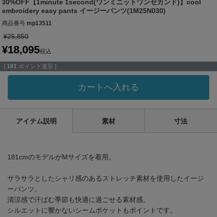
30%OFF【1minute 1second(ワンミニットワンセカンド)】cool
embroidery easy pants イージーパンツ(1M25N030)
商品番号
mp13511
¥
25,850
¥
18,095
税込
[
181
ポイント進呈 ]
カートへ入れる
アイテム説明
素材
寸法
181cmのモデルがMサイズを着用。
サラサラとしたシャリ感のあるストレッチ素材を使用したイージ
ーパンツ。
清涼感で汗ばむ季節も快適に過ごせる素材感。
シルエットに響かないシームポケットもポイントです。