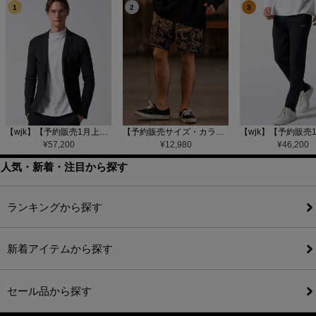
1
2
3
【wjk】【予約販売1月上旬～中旬入荷】function knit jacket(jacquard check) ニットジャケット(207 mw08j)
【予約販売サイズ・カラーにより納期異なる】【CAMBIO(カンビオ)】Gobelin Short Pants ショートパンツ(CAM25SS-002)
¥
57,200
¥
12,980
¥
46,200
人気・新着・注目から探す
ランキングから探す
新着アイテムから探す
セール品から探す