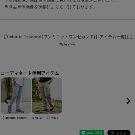
※着用画像と商品単体画像で色が異なる場合がございます。
※商品単体画像を実物により近づけております。
【1minute 1second(ワンミニットワンセカンド)】アイテム一覧はこ
ちらから
コーディネート使用アイテム
【1minute 1second(ワンミニットワンセカンド)】knit denim embroidery easy pants ニットデニムイージーパンツ(1M25N070)
30%OFF【1minute 1second(ワンミニットワンセカンド)】cool embroidery easy pants イージーパンツ(1M25N030)