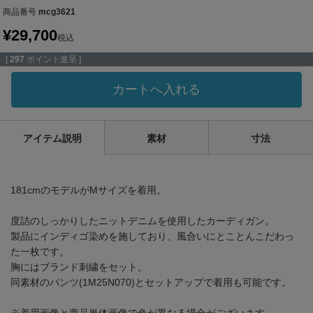
商品番号
mcg3621
¥
29,700
税込
[
297
ポイント進呈 ]
カートへ入れる
アイテム説明
素材
寸法
181cmのモデルがMサイズを着用。
度詰のしっかりしたニットデニムを使用したカーディガン。
製品にインディゴ染めを施しており、風合いにとことんこだわっ
た一枚です。
胸にはブランド刺繍をセット。
同素材のパンツ(1M25N070)とセットアップで着用も可能です。