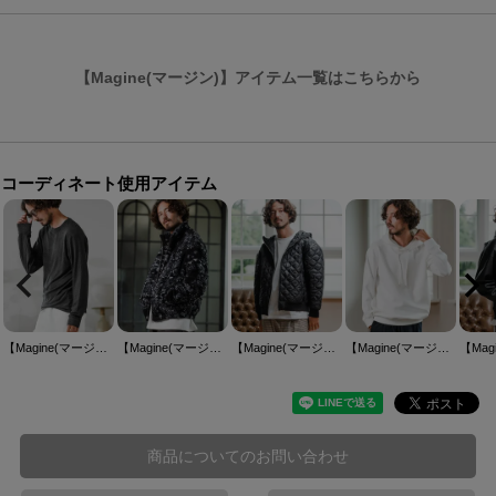
【Magine(マージン)】アイテム一覧はこちらから
コーディネート使用アイテム
【Magine(マージン)】Crewneck Pullover クルーネックプルオーバー(MGN-253-012)
【Magine(マージン)】Boa Fleece Stand Collar Jacket ボアジャケット(MGN-253-007)
【Magine(マージン)】Gourd Quilted Padded Blouson キルトブルゾン(MGN-253-025)
【Magine(マージン)】Double Knit Hoodie Parka パーカー(MGN-253-014)
商品についてのお問い合わせ