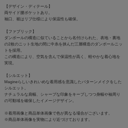
【デザイン・ディテール】
両サイド腰ポケットあり。
袖口、裾はリブ仕様により保温性も確保。
【ファブリック】
ダンボールの構造に似ていることから名付けられた、表地・裏地
の2枚のニット生地の間に中糸を挟んだ三層構造のダンボールニッ
トを採用。
この構造により、空気を含んで保温性が高く、軽やかな着心地を
実現。
【シルエット】
Magineらしいきれいめな着用感を意識したパターンメイクをした
シルエット。
ナチュラルな肩幅、シャープな印象をキープしつつ身幅や袖周り
の可動域を確保したイメージデザイン。
※着用画像と商品単体画像で色が異なる場合がございます。
※商品単体画像を実物により近づけております。