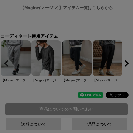
【Magine(マージン)】アイテム一覧はこちらから
コーディネート使用アイテム
【Magine(マージン)】Double Knit Tapered Pants テーパードパンツ(MGN-253-015)
【Magine(マージン)】Crewneck Pullover クルーネックプルオーバー(MGN-253-012)
【Magine(マージン)】Surf Knit Fabric Tapered Pants テーパードパンツ(MGN-253-005)
【Magine(マージン)】Two Tuck Tapered Pants テーパードパンツ(MGN-253-003)
商品についてのお問い合わせ
送料について
返品について