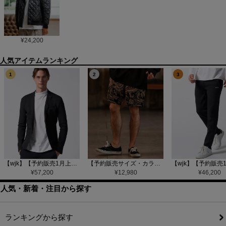
¥
24,200
1
2
3
【wjk】【予約販売1月上旬～中旬入荷】function knit jacket(jacquard check) ニットジャケット(207 mw08j)
【予約販売サイズ・カラーにより納期異なる】【CAMBIO(カンビオ)】Gobelin Short Pants ショートパンツ(CAM25SS-002)
¥
57,200
¥
12,980
¥
46,200
人気・新着・注目から探す
ランキングから探す