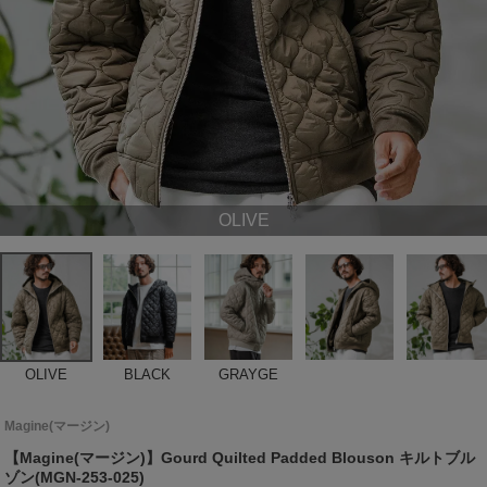
OLIVE
OLIVE
BLACK
GRAYGE
Magine(マージン)
【Magine(マージン)】Gourd Quilted Padded Blouson キルトブル
ゾン(MGN-253-025)