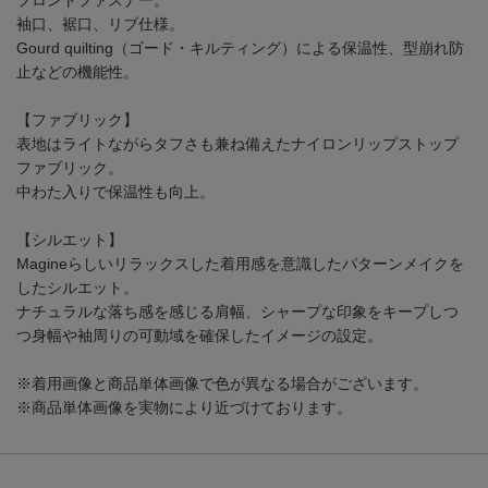
フロントファスナー。
袖口、裾口、リブ仕様。
Gourd quilting（ゴード・キルティング）による保温性、型崩れ防
止などの機能性。
【ファブリック】
表地はライトながらタフさも兼ね備えたナイロンリップストップ
ファブリック。
中わた入りで保温性も向上。
【シルエット】
Magineらしいリラックスした着用感を意識したパターンメイクを
したシルエット。
ナチュラルな落ち感を感じる肩幅、シャープな印象をキープしつ
つ身幅や袖周りの可動域を確保したイメージの設定。
※着用画像と商品単体画像で色が異なる場合がございます。
※商品単体画像を実物により近づけております。