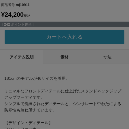
商品番号
mj10911
¥
24,200
税込
[
242
ポイント進呈 ]
カートへ入れる
アイテム説明
素材
寸法
181cmのモデルが46サイズを着用。
ミニマルなフロントディテールに仕上げたスタンドネックジップ
アップフーディです。
シンプルで洗練されたディテールと、シンサレート中わたによる
防寒性も兼ね備えています。
【デザイン・ディテール】