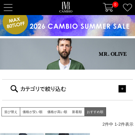
0
t
o
g
g
l
e
n
a
v
i
g
a
t
i
o
並び替え
価格が安い順
価格が高い順
新着順
おすすめ順
n
2
件中
1
-
2
件表示