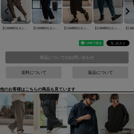
【CAMBIO(カンビオ)】 Antique Motif Gobelin Balloon Pants バルーンテーパードパンツ(CMP-261-012)
【CAMBIO(カンビオ)】Stretch Smooth Pants テーパードパンツ(S65826cmb)
【CAMBIO(カンビオ)】Sarouel Jogger Pants サルエルジョガーパンツ(S66326cmb)
【CAMBIO(カンビオ)】Lyocell Blend Lightweight Cardboard Knit Pants バルーンパンツ(S65626cmb)
商品についてのお問い合わせ
送料について
返品について
他のお客様はこちらの商品も見ています