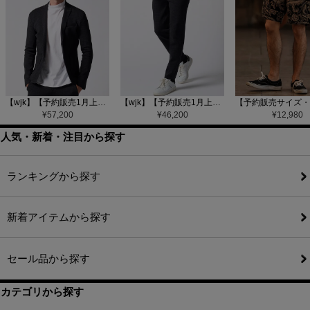
【wjk】【予約販売1月上旬～中旬入荷】function knit jacket(jacquard check) ニットジャケット(207 mw08j)
【wjk】【予約販売1月上旬～中旬入荷】function knit easy slacks(jacquard check) ニットイージーパンツ(504 mw08j)
¥
57,200
¥
46,200
¥
12,980
人気・新着・注目から探す
ランキングから探す
新着アイテムから探す
セール品から探す
カテゴリから探す