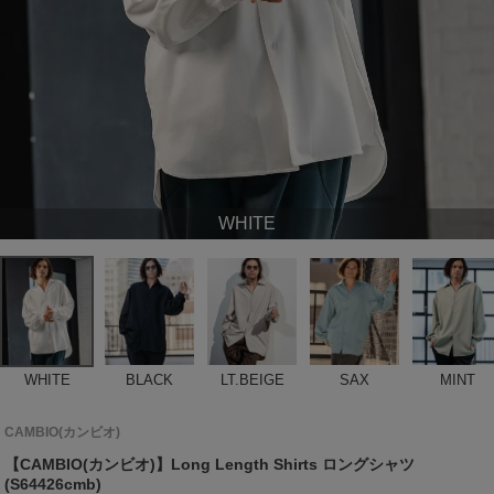
WHITE
WHITE
BLACK
LT.BEIGE
SAX
MINT
CAMBIO(カンビオ)
【CAMBIO(カンビオ)】Long Length Shirts ロングシャツ
(S64426cmb)