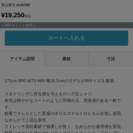
商品番号
ms6380
¥
19,250
税込
[
193
ポイント進呈 ]
カートへ入れる
アイテム説明
素材
寸法
175cm B90-W73-H89 靴26.5cmのモデルがMサイズを着用。
スタイリングに存在感を与えるロング丈シャツ。
春先は軽やかなコートのように羽織れる、洒落感のある一枚で
す。
軽量でさらりとした質感のポリエステルトロピカル生地し使用。
なめらかで上品な表情。
ストレッチ混紡素材で袖通しが良く、なめらかな着用感を実現。