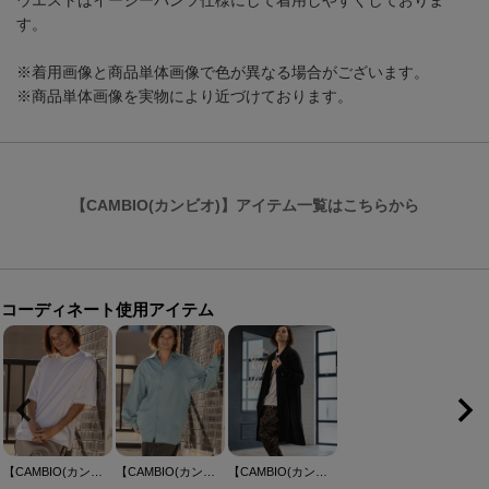
ウエストはイージーパンツ仕様にして着用しやすくしておりま
す。
※着用画像と商品単体画像で色が異なる場合がございます。
※商品単体画像を実物により近づけております。
【CAMBIO(カンビオ)】アイテム一覧はこちらから
コーディネート使用アイテム
【CAMBIO(カンビオ)】Tight Tension Over Size Half Sleeve Tee オーバーサイズ5分袖Tシャツ(AI-261-006)
【CAMBIO(カンビオ)】Long Length Shirts ロングシャツ(S64426cmb)
【CAMBIO(カンビオ)】Rayon Linen Soutien Collar Shirt Coat シャツコート(S63626cmb)