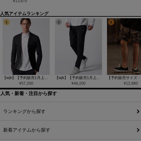
¥
13,970
1
2
3
【wjk】【予約販売1月上旬～中旬入荷】function knit jacket(jacquard check) ニットジャケット(207 mw08j)
【wjk】【予約販売1月上旬～中旬入荷】function knit easy slacks(jacquard check) ニットイージーパンツ(504 mw08j)
¥
57,200
¥
46,200
¥
12,980
人気・新着・注目から探す
ランキングから探す
新着アイテムから探す