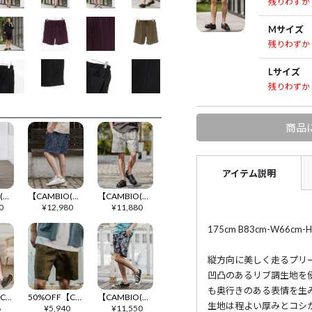
残りわずか
Mサイズ
残りわずか
Lサイズ
残りわずか
商品
アイテム説明
【CAMBIO(カンビオ)】Gothic Jacquard Short Pants ショートパンツ(CAM26SS-005)
【CAMBIO(カンビオ)】Paisley Denim Short Pants ショートパンツ(CAM26SS-013)
【CAMBIO(カンビオ)】Floral Jacquard Denim Short Pants ショートパンツ(CAM26SS-003)
0
¥
12,980
¥
11,880
175cm B83cm-W66
縦方向に美しく走るプリ
凹凸のあるリブ調生地を
も奥行きのある表情を生
30%OFF【CAMBIO(カンビオ)】Jacquard Short Pants ショートパンツ(CAM26SS-030)
50%OFF【CAMBIO(カンビオ)】Graphic Art Short Pants ショートパンツ(CAM25SS-004)
【CAMBIO(カンビオ)】Lightweight Fabric Classic Paisley Short Pants ショートパンツ(CAM26SS-004)
生地は程よい厚みとコシ
6
¥
5,940
¥
11,550