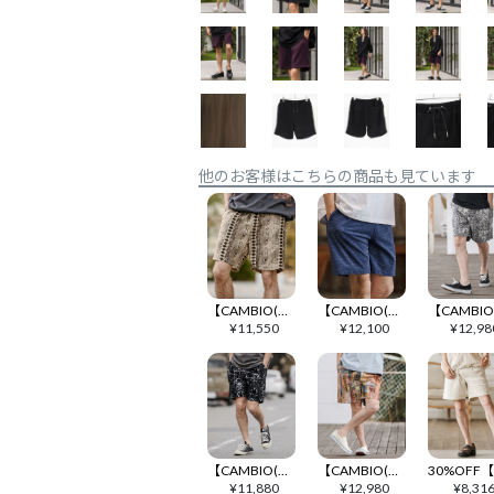
他のお客様はこちらの商品も見ています
【CAMBIO(カンビオ)】 African Batik Short Pants ショートパンツ(CAM26SS-009)
【CAMBIO(カンビオ)】Punching Short Pants ショートパンツ(CAM26SS-007)
¥
11,550
¥
12,100
¥
12,98
【CAMBIO(カンビオ)】Classic Leaf Pattern Jacquard Short Pants ショートパンツ(CAM26SS-011)
【CAMBIO(カンビオ)】Art Piece Gobelin Short Pants ショートパンツ(CAM26SS-006)
¥
11,880
¥
12,980
¥
8,31