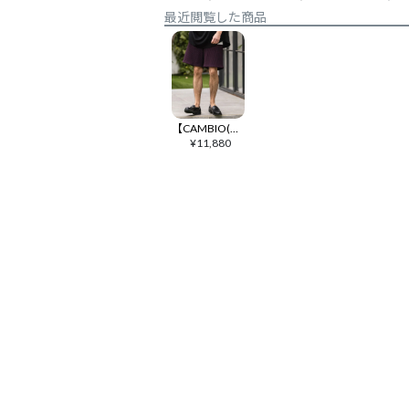
最近閲覧した商品
【CAMBIO(カンビオ)】Pleats Short Pants ショートパンツ(CAM26SS-010)
¥
11,880