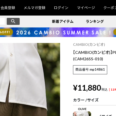
会員登録
メルマガ登録
ログイン
マイページ
クーポ
新着アイテム
ランキング
CAMBIO(カンビオ)
【CAMBIO(カンビオ)】Pl
(CAM26SS-010)
商品番号
mp14861
¥
11,880
税込
[
119
カラー
サイズ
OLIVE