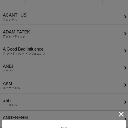
ACANTHUS
アカンサス
ADAM PATEK
アダムパティック
A Good Bad Influence
ア グッド バッド インフルエンス
ANEI
アーネイ
AKM
エーケーエム
a lit r
ア リトル
ANGENEHM
アンゲネーム