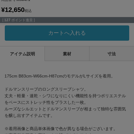
¥
12,650
税込
[
127
ポイント進呈 ]
カートへ入れる
アイテム説明
素材
寸法
175cm B83cm-W66cm-H87cmのモデルがLサイズを着用。
ドルマンスリーブのロングスリーブシャツ。
丈夫・軽量・速乾・シワになりにくい機能性を持つポリエステル
をベースにストレッチ性をプラスした一枚。
ルーズなシルエットとドルマンスリーブが相まって独特な雰囲気
を醸し出すアイテムです。
※着用画像と商品単体画像で色が異なる場合がございます。