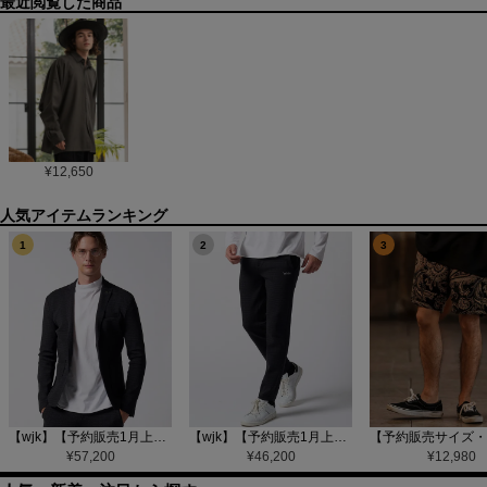
最近閲覧した商品
¥
12,650
1
2
3
【wjk】【予約販売1月上旬～中旬入荷】function knit jacket(jacquard check) ニットジャケット(207 mw08j)
【wjk】【予約販売1月上旬～中旬入荷】function knit easy slacks(jacquard check) ニットイージーパンツ(504 mw08j)
¥
57,200
¥
46,200
¥
12,980