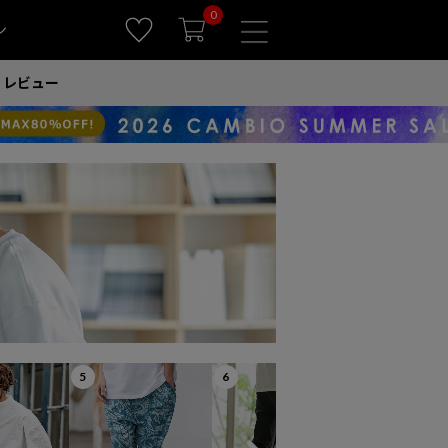
0
ン
レビュー
5
6
7