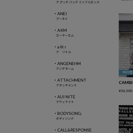
ア グッド バッド インフルエンス
・ANEI
アーネイ
・AKM
エーケーエム
・a lit r
ア リトル
・ANGENEHM
アンゲネーム
予約商
・ATTACHMENT
CAMB
アタッチメント
¥
36,300
・AUI NITE
アウィナイト
・BODYSONG.
ボディソング
・CALL&RESPONSE