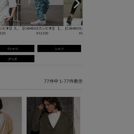
カンビオ)】スタ
【CAMBIO(カンビオ)】【予
【CAMBIO(カンビオ)】サル
【CAMBIO(カンビ
ープルオーバー
,120
約販売サイズ・カラーにより
¥
12,100
エルテーパードパンツ
¥
12,650
tch Nylon Tapered
¥
12,980
納期異なる】Lightweight Fa
ts テーパードイ
bric Classic Paisley Balloon
ツ(S61026cmb)
Pants バルーンパンツ(CAM2
Tシャツ
シャツ
6SS-016)
グッズ
77
件中
1
-
77
件表示