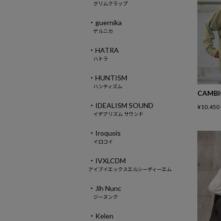
グリムクラップ
・guernika
ゲルニカ
・HATRA
ハトラ
・HUNTISM
ハンティズム
CAMB
・IDEALISM SOUND
¥
10,450
イデアリズム サウンド
・Iroquois
イロコイ
・IVXLCDM
アイブイエックスエルシーディーエム
・Jih Nunc
ジーヌンク
・Kelen