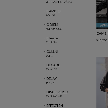
コールアンドレスポンス
・CAMBIO
カンビオ
・C DIEM
予約商
カルペディエム
CAMB
・Chester
¥
13,200
チェスター
・CULLNI
クルニ
・DECADE
ディケイド
・DELAY
ディレイ
・DISCOVERED
ディスカバード
・EFFECTEN