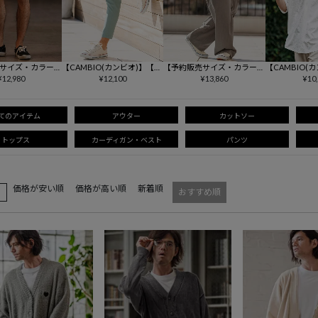
サイズ・カラーに
【CAMBIO(カンビオ)】【予
【予約販売サイズ・カラーに
【CAMBIO(
なる】【CAMBI
¥
12,980
約販売カラー・サイズにより
¥
12,100
より納期異なる】【CAMBI
¥
13,860
ンドスキッパ
¥
10
Gobelin Short
納期異なる】 オールラウン
O(カンビオ)】ストライプワ
シャツ
ョートパンツ(CAM2
ドストレッチテーパードパン
イドスラックスパンツ(BP-B
ツ(BP-BFS0086)
ES0046)
てのアイテム
アウター
カットソー
トップス
カーディガン・ベスト
パンツ
価格が安い順
価格が高い順
新着順
え
おすすめ順