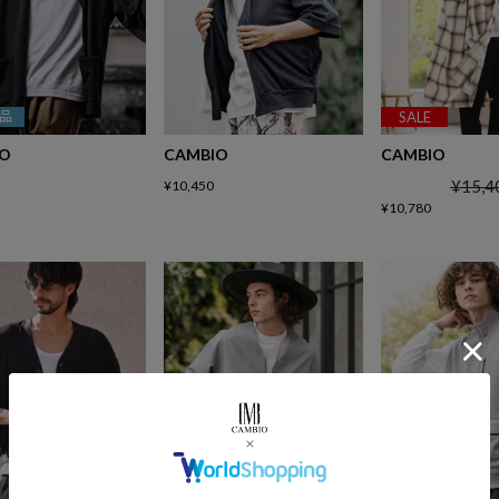
品
SALE
IO
CAMBIO
CAMBIO
¥
15,4
¥
10,450
¥
10,780