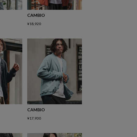
CAMBIO
¥
18,920
CAMBIO
¥
17,930