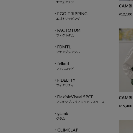
エフェクテン
CAMB
・EGO TRIPPING
¥
12,100
エゴトリッピング
・FACTOTUM
ファクトタム
・FDMTL
ファンダメンタル
・felkod
フィルコッド
・FIDELITY
フィデリティ
・FlexibleVisual SPCE
CAMB
フレキシブル ヴィジュアル スペース
¥
15,400
・glamb
グラム
・GLIMCLAP