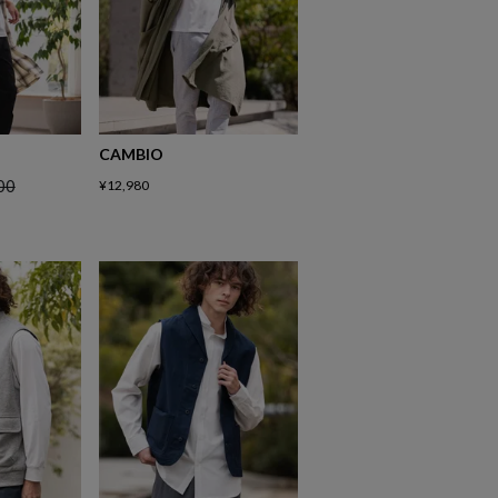
CAMBIO
00
¥
12,980