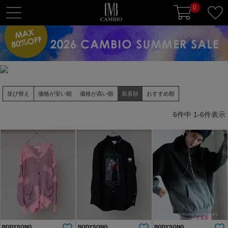
0
t
o
g
g
l
e
n
並び替え
価格が安い順
価格が高い順
新着順
おすすめ順
a
v
6
件中
1
-
6
件表示
i
g
a
t
i
o
n
BODYSONG.
BODYSONG.
BODYSONG.