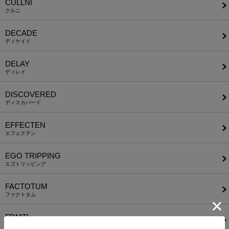
CULLNI
クルニ
DECADE
ディケイド
DELAY
ディレイ
DISCOVERED
ディスカバード
EFFECTEN
エフェクテン
EGO TRIPPING
エゴトリッピング
FACTOTUM
ファクトタム
FDMTL
ファンダメンタル